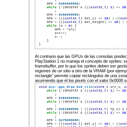
GP0
=
0xE6000000
;
while
(
!
(GPUSTAT
&
(((
uint32_t
)
1
)
<<
26
;
GP0
=
0xA0000000
;
GP0
=
(((
uint32_t
)
dst_y)
<<
16
)
|
((
uin
GP0
=
(((
uint32_t
)
dst_height)
<<
16
)
|
while
(n
>
0
)
GP0
=
*
src
++
n
--
}

Al contrario que las GPUs de las consolas predec
PlayStation 1 no maneja el concepto de sprites: s
framebuffer, por lo que los sprites deben ser ges
regiones de un sitio a otro de la VRAM (por ejemp
rectangle" permite copiar rectángulos de una zona
asumiendo que el los pixels con el valor 0x0000 s
void
psx::gpu_draw_8x8_tile
(
uint8_t
src_x,
u
while
(
!
(GPUSTAT
&
(((
uint32_t
)
1
)
<<
26
GP0
=
0xE6000000
;
while
(
!
(GPUSTAT
&
(((
uint32_t
)
1
)
<<
26
GP0
=
0xE1000500
|
(((
uint32_t
)
tp_x)
&
while
(
!
(GPUSTAT
&
(((
uint32_t
)
1
)
<<
26
GP0
=
0x75000000
;
GP0
=
(((
uint32_t
)
dst_y)
<<
16
)
|
((
uin