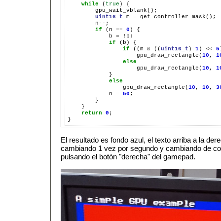
while
(
true
)
uint16_t
m
=
n
--
if
(n
==
0
)
b
=
!
if
(b)
if
((m
&
((
uint16_t
)
1
)
<<
5
gpu_draw_rectangle(
10
,
1
else
gpu_draw_rectangle(
10
,
1
else
gpu_draw_rectangle(
10
,
10
,
3
n
=
50
return
0
;

El resultado es fondo azul, el texto arriba a la der
cambiando 1 vez por segundo y cambiando de colo
pulsando el botón "derecha" del gamepad.