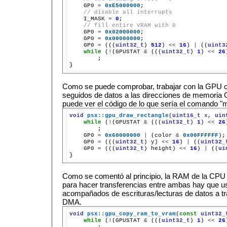
GP0
=
0xE5000000
// disable all interrupts
I_MASK
=
0
// fill entire VRAM with 0
GP0
=
0x02000000
GP0
=
0x00000000
GP0
=
(((
uint32_t
)
512
)
<<
16
)
|
((
uint3
while
(
!
(GPUSTAT
&
(((
uint32_t
)
1
)
<<
26
;

Como se puede comprobar, trabajar con la GPU 
seguidos de datos a las direcciones de memoria 
puede ver el código de lo que sería el comando 
void
psx::gpu_draw_rectangle
(
uint16_t
x,
uin
while
(
!
(GPUSTAT
&
(((
uint32_t
)
1
)
<<
26
GP0
=
0x60000000
|
(color
&
0x00FFFFFF
);
GP0
=
(((
uint32_t
)
y)
<<
16
)
|
((
uint32_
GP0
=
(((
uint32_t
)
height)
<<
16
)
|
((
ui
Como se comentó al principio, la RAM de la CPU
para hacer transferencias entre ambas hay que
acompañados de escrituras/lecturas de datos a tr
DMA.
void
psx::gpu_copy_ram_to_vram
(
const
uint32_
while
(
!
(GPUSTAT
&
(((
uint32_t
)
1
)
<<
26