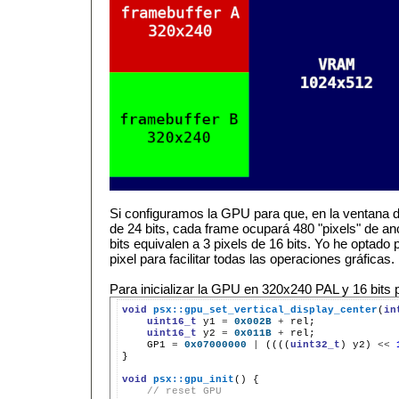
Si configuramos la GPU para que, en la ventana d
de 24 bits, cada frame ocupará 480 "pixels" de an
bits equivalen a 3 pixels de 16 bits. Yo he optado
pixel para facilitar todas las operaciones gráficas.
Para inicializar la GPU en 320x240 PAL y 16 bits p
void
psx::gpu_set_vertical_display_center
(
in
uint16_t
y1
=
0x002B
+
uint16_t
y2
=
0x011B
+
GP1
=
0x07000000
|
((((
uint32_t
)
y2)
<<
}

void
psx::gpu_init
()
// reset GPU