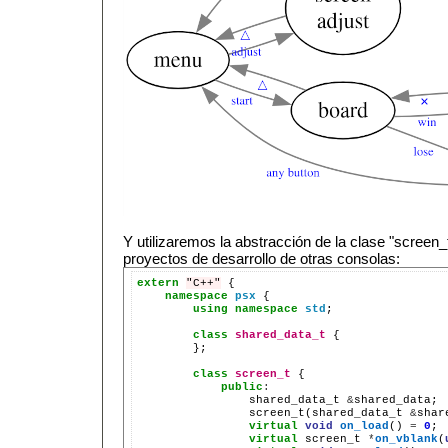
Y utilizaremos la abstracción de la clase "screen_t
proyectos de desarrollo de otras consolas:
extern
"C++"
namespace
psx
using
namespace
std
;

class
shared_data_t
};
class
screen_t
public
:
shared_data_t
&
screen_t(shared_data_t
&
shar
virtual
void
on_load
()
=
0
virtual
screen_t
*
on_vblank
(