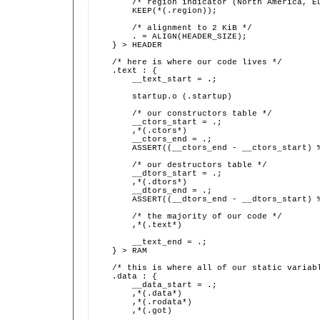
        /* region indicator (North America, E
        KEEP(*(.region));
        /* alignment to 2 KiB */
        . = ALIGN(HEADER_SIZE);
    } > HEADER
    /* here is where our code lives */
    .text : {
        __text_start = .;
        startup.o (.startup)
        /* our constructors table */
        __ctors_start = .;
        ,*(.ctors*)
        __ctors_end = .;
        ASSERT((__ctors_end - __ctors_start) 
        /* our destructors table */
        __dtors_start = .;
        ,*(.dtors*)
        __dtors_end = .;
        ASSERT((__dtors_end - __dtors_start) 
        /* the majority of our code */
        ,*(.text*)
        __text_end = .;
    } > RAM
    /* this is where all of our static variab
    .data : {
        __data_start = .;
        ,*(.data*)
        ,*(.rodata*)
        ,*(.got)