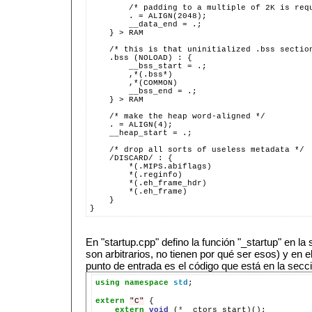
        /* padding to a multiple of 2K is req
        . = ALIGN(2048);
        __data_end = .;
    } > RAM
    /* this is that uninitialized .bss sectio
    .bss (NOLOAD) : {
        __bss_start = .;
        ,*(.bss*)
        ,*(COMMON)
        __bss_end = .;
    } > RAM
    /* make the heap word-aligned */
    . = ALIGN(4);
    __heap_start = .;
    /* drop all sorts of useless metadata */
    /DISCARD/ : {
        *(.MIPS.abiflags)
        *(.reginfo)
        *(.eh_frame_hdr)
        *(.eh_frame)
    }
}
En "startup.cpp" defino la función "_startup" en la
son arbitrarios, no tienen por qué ser esos) y en e
punto de entrada es el código que está en la secci
using
namespace
std
;

extern
"C"
extern
void
(
*