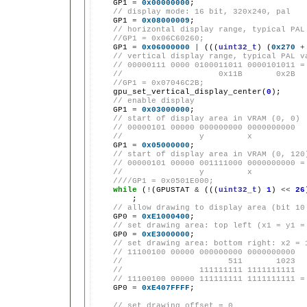
GP1
=
0x00000000
// display mode: 16 bit, 320x240, pal
GP1
=
0x08000009
// horizontal display range, typical PAL
//GP1 = 0x06C60260;
GP1
=
0x06000000
|
(((
uint32_t
)
(
0x270
+
// vertical display range, typical PAL v
// 00000111 0000 0100011011 0000101011 =
//                    0x11B       0x2B
//GP1 = 0x07046C2B;
gpu_set_vertical_display_center(
0
// enable display
GP1
=
0x03000000
// start of display area in VRAM (0, 0)
// 00000101 00000 000000000 0000000000
//                y         x
GP1
=
0x05000000
// start of display area in VRAM (0, 120
// 00000101 00000 001111000 0000000000 =
//                y         x
////GP1 = 0x0501E000;
while
(
!
(GPUSTAT
&
(((
uint32_t
)
1
)
<<
26
// allow drawing to display area (bit 10
GP0
=
0xE1000400
// set drawing area: top left (x1 = y1 =
GP0
=
0xE3000000
// set drawing area: bottom right: x2 = 
// 11100100 00000 000000000 0000000000
//                      511       1023
//                111111111 1111111111
// 11100100 00000 111111111 1111111111 =
GP0
=
0xE407FFFF
;

// set drawing offset = 0