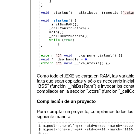
}

}

void
_startup()
__attribute__((section(
".sta
void
_startup
()
while
(
true
;

}

extern
"C"
void
__cxa_pure_virtual()
void
*
__dso_handle
=
0
extern
"C"
void
__cxa_atexit()
Como todo el .EXE se carga en RAM, las variables
falta que sean copiadas y sólo es necesario inici
"BSS" (función "_initBssRam") e invocar los const
compilador en la sección ".ctors" (función "_callCo
Compilación de un proyecto
Para compilar un proyecto, compilamos todos los
siguiente manera:
$ mipsel-none-elf-g++ -std=c++20 -march=r3000
$ mipsel-none-elf-g++ -std=c++20 -march=r3000
$ ...