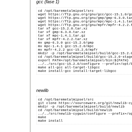
gcc (fase 1)
cd /opt/baremetalmipsel/src
wget https://ftp.gnu.org/gnu/gcc/gcc-15.1.0/g
wget https://ftp.gnu.org/gnu/gmp/gmp-6.3.0.ta
wget https://ftp.gnu.org/gnu/mpc/mpc-1.4.1.ta
wget https://ftp.gnu.org/gnu/mpfr/mpfr-4.2.2.
tar xf gcc-15.2.0.tar.xz
tar xf gmp-6.3.0.tar.xz
tar xf mpc-1.4.1.tar.gz
tar xf mpfr-4.2.2.tar.xz
mv gmp-6.3.0 gcc-15.2.0/gmp
mv mpc-1.4.1 gcc-15.2.0/mpc
mv mpfr-4.2.2 gcc-15.2.0/mpfr
mkdir -p /opt/baremetalmipsel/build/gcc-15.2.
cd /opt/baremetalmipsel/build/gcc-15.2.0-stag
export PATH=/opt/baremetalmipsel/bin:${PATH}
../../src/gcc-15.2.0/configure --prefix=/opt/
make all-gcc all-target-libgcc
make install-gcc install-target-libgcc
newlib
cd /opt/baremetalmipsel/src
git clone https://sourceware.org/git/newlib-c
mkdir -p /opt/baremetalmipsel/build/newlib
cd /opt/baremetalmipsel/build/newlib
../../src/newlib-cygwin/configure --prefix=/o
make
make install