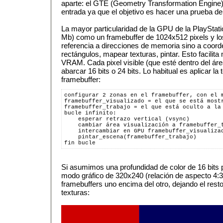
aparte: el GTE (Geometry Transformation Engine),
entrada ya que el objetivo es hacer una prueba de
La mayor particularidad de la GPU de la PlayStat
Mb) como un framebuffer de 1024x512 pixels y 
referencia a direcciones de memoria sino a coord
rectángulos, mapear texturas, pintar. Esto facilita
VRAM. Cada pixel visible (que esté dentro del áre
abarcar 16 bits o 24 bits. Lo habitual es aplicar la
framebuffer:
configurar 2 zonas en el framebuffer, con el 
framebuffer_visualizado = el que se está most
framebuffer_trabajo = el que está oculto a la
bucle infinito:
    esperar retrazo vertical (vsync)
    cambiar área visualización a framebuffer_
    intercambiar en GPU framebuffer_visualiza
    pintar_escena(framebuffer_trabajo)
fin bucle
Si asumimos una profundidad de color de 16 bits p
modo gráfico de 320x240 (relación de aspecto 4:
framebuffers uno encima del otro, dejando el rest
texturas: