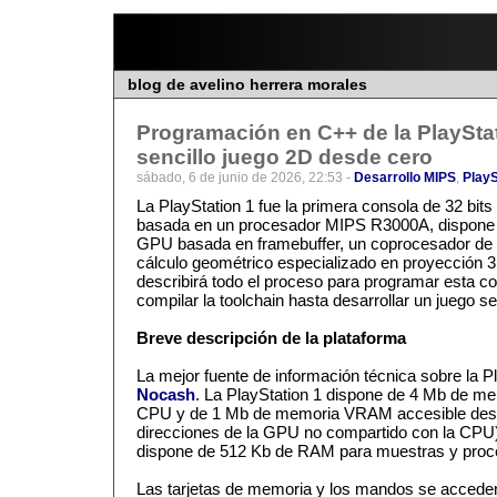
blog de avelino herrera morales
Programación en C++ de la PlayStat
sencillo juego 2D desde cero
sábado, 6 de junio de 2026, 22:53 -
Desarrollo MIPS
,
PlayS
La PlayStation 1 fue la primera consola de 32 bit
basada en un procesador MIPS R3000A, dispon
GPU basada en framebuffer, un coprocesador de 
cálculo geométrico especializado en proyección 3D.
describirá todo el proceso para programar esta c
compilar la toolchain hasta desarrollar un juego se
Breve descripción de la plataforma
La mejor fuente de información técnica sobre la P
Nocash
. La PlayStation 1 dispone de 4 Mb de m
CPU y de 1 Mb de memoria VRAM accesible des
direcciones de la GPU no compartido con la CPU)
dispone de 512 Kb de RAM para muestras y proce
Las tarjetas de memoria y los mandos se acceden