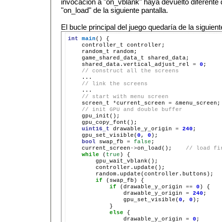
invocación a "on_vblank" haya devuelto diferente d
"on_load" de la siguiente pantalla.
El bucle principal del juego quedaría de la siguien
int
main
()
controller_t
random_t
game_shared_data_t
shared_data.vertical_adjust_rel
=
0
// construct all the screens
// link the screens
// start with menu screen
screen_t
*
current_screen
=
&
// init GPU and double buffer
uint16_t
drawable_y_origin
=
240
gpu_set_visible(
0
,
0
bool
swap_fb
=
false
current_screen
->
on_load();
// load fi
while
(
true
)
if
(swap_fb)
if
(drawable_y_origin
==
0
)
drawable_y_origin
=
240
gpu_set_visible(
0
,
0
else
drawable_y_origin
=
0