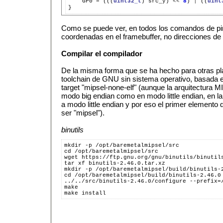
GP0
=
(((
uint32_t
)
src_y)
<<
8
)
|
((
uint
Como se puede ver, en todos los comandos de pin
coordenadas en el framebuffer, no direcciones d
Compilar el compilador
De la misma forma que se ha hecho para otras p
toolchain de GNU sin sistema operativo, basada en
target "mipsel-none-elf" (aunque la arquitectura 
modo big endian como en modo little endian, en la 
a modo little endian y por eso el primer elemento d
ser "mipsel").
binutils
mkdir -p /opt/baremetalmipsel/src
cd /opt/baremetalmipsel/src
wget https://ftp.gnu.org/gnu/binutils/binutil
tar xf binutils-2.46.0.tar.xz
mkdir -p /opt/baremetalmipsel/build/binutils-
cd /opt/baremetalmipsel/build/binutils-2.46.0
../../src/binutils-2.46.0/configure --prefix=
make
make install