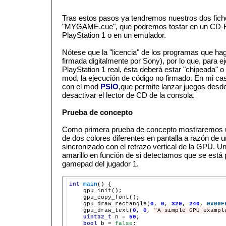
Tras estos pasos ya tendremos nuestros dos fi
"MYGAME.cue", que podremos tostar en un CD-RO
PlayStation 1 o en un emulador.
Nótese que la "licencia" de los programas que ha
firmada digitalmente por Sony), por lo que, para e
PlayStation 1 real, ésta deberá estar "chipeada" o 
mod, la ejecución de código no firmado. En mi cas
con el mod
PSIO
,que permite lanzar juegos desd
desactivar el lector de CD de la consola.
Prueba de concepto
Como primera prueba de concepto mostraremos u
de dos colores diferentes en pantalla a razón de 
sincronizado con el retrazo vertical de la GPU. U
amarillo en función de si detectamos que se está 
gamepad del jugador 1.
int
main
()
gpu_draw_rectangle(
0
,
0
,
320
,
240
,
0x00F
gpu_draw_text(
0
,
0
,
"A simple GPU exampl
uint32_t
n
=
50
bool
b
=
false