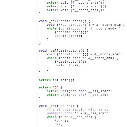
extern
void
(
*
extern
void
(
*
extern
void
(
*
__dtors_end)();

}

void
_callConstructors()
void
(
**
constructor)()
=
&
while
(constructor
!=
&
__ctors_end)
(
*
constructor
++
}

}

void
_callDestructors()
void
(
**
destructor)()
=
&
while
(destructor
!=
&
__dtors_end)
(
*
destructor
++
}

}

extern
int
main();

extern
"C"
extern
unsigned
char
extern
unsigned
char
__bss_end;

}

void
_initBssRAM()
// init .bss section with zeros
unsigned
char
*
p
=
&
while
(p
!=
&
__bss_end)
*
p
=
0
p
++