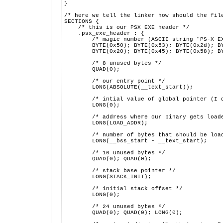
}
/* here we tell the linker how should the fil
SECTIONS {
    /* this is our PSX EXE header */
    .psx_exe_header : {
        /* magic number (ASCII string "PS-X E
        BYTE(0x50); BYTE(0x53); BYTE(0x2d); B
        BYTE(0x20); BYTE(0x45); BYTE(0x58); B
        /* 8 unused bytes */
        QUAD(0);
        /* our entry point */
        LONG(ABSOLUTE(__text_start));
        /* intial value of global pointer (I 
        LONG(0);
        /* address where our binary gets load
        LONG(LOAD_ADDR);
        /* number of bytes that should be loa
        LONG(__bss_start - __text_start);
        /* 16 unused bytes */
        QUAD(0); QUAD(0);
        /* stack base pointer */
        LONG(STACK_INIT);
        /* initial stack offset */
        LONG(0);
        /* 24 unused bytes */
        QUAD(0); QUAD(0); LONG(0);