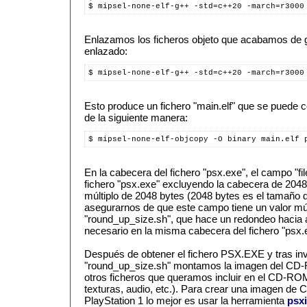
$ mipsel-none-elf-g++ -std=c++20 -march=r3000
Enlazamos los ficheros objeto que acabamos de g
enlazado:
$ mipsel-none-elf-g++ -std=c++20 -march=r3000
Esto produce un fichero "main.elf" que se puede 
de la siguiente manera:
$ mipsel-none-elf-objcopy -O binary main.elf 
En la cabecera del fichero "psx.exe", el campo "fi
fichero "psx.exe" excluyendo la cabecera de 2048
múltiplo de 2048 bytes (2048 bytes es el tamaño
asegurarnos de que este campo tiene un valor múlt
"round_up_size.sh", que hace un redondeo hacia a
necesario en la misma cabecera del fichero "psx.
Después de obtener el fichero PSX.EXE y tras invo
"round_up_size.sh" montamos la imagen del CD-
otros ficheros que queramos incluir en el CD-ROM:
texturas, audio, etc.). Para crear una imagen d
PlayStation 1 lo mejor es usar la herramienta
psx