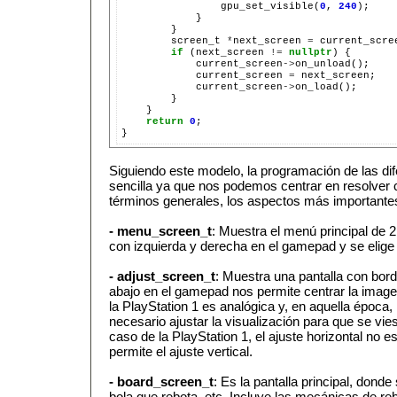
gpu_set_visible(
0
,
240
screen_t
*
next_screen
=
current_scre
if
(next_screen
!=
nullptr
)
current_screen
->
current_screen
=
current_screen
->
return
0
;

Siguiendo este modelo, la programación de las di
sencilla ya que nos podemos centrar en resolver 
términos generales, los aspectos más importantes
- menu_screen_t
: Muestra el menú principal de 
con izquierda y derecha en el gamepad y se elige
- adjust_screen_t
: Muestra una pantalla con bord
abajo en el gamepad nos permite centrar la imagen
la PlayStation 1 es analógica y, en aquella época,
necesario ajustar la visualización para que se vie
caso de la PlayStation 1, el ajuste horizontal no e
permite el ajuste vertical.
- board_screen_t
: Es la pantalla principal, donde 
bola que rebota, etc. Incluye las mecánicas de re