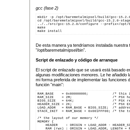
gcc (fase 2)
mkdir -p /opt/baremetalmipsel/build/gcc-15.2.
cd /opt/baremetalmipsel/build/gcc-15.2.0-stag
../../src/gcc-15.2.0/configure --prefix=/opt/
make
make install
De esta manera ya tendríamos instalada nuestra 
"/opt/baremetalmipsel/bin".
Script de enlazado y código de arranque
El script de enlazado que se usará está basado e
algunas modificaciones menores. Le he añadido la 
mi forma preferida de implementar las funciones d
función "main":
RAM_BASE    = 0x80000000;            /* this 
RAM_SIZE    = 2M;                    /* PSX h
BIOS_SIZE   = 64K;                   /* PSX r
HEADER_SIZE = 2K;                    /* PSX E
LOAD_ADDR   = RAM_BASE + BIOS_SIZE;  /* addre
STACK_INIT  = RAM_BASE + 0x001FFF00; /* the t
/* the layout of our memory */
MEMORY {
    HEADER    : ORIGIN = LOAD_ADDR - HEADER_S
    RAM (rwx) : ORIGIN = LOAD_ADDR, LENGTH = 