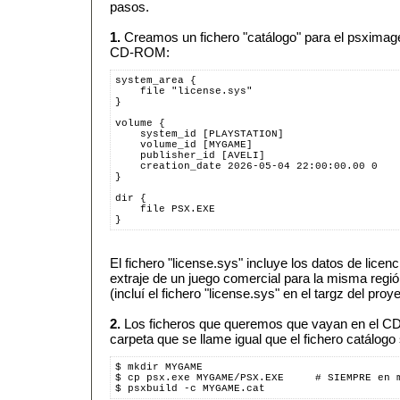
pasos.
1.
Creamos un fichero "catálogo" para el psximager
CD-ROM:
system_area {
    file "license.sys"
}
volume {
    system_id [PLAYSTATION]
    volume_id [MYGAME]
    publisher_id [AVELI]
    creation_date 2026-05-04 22:00:00.00 0
}
dir {
    file PSX.EXE
}
El fichero "license.sys" incluye los datos de licen
extraje de un juego comercial para la misma regi
(incluí el fichero "license.sys" en el targz del proye
2.
Los ficheros que queremos que vayan en el C
carpeta que se llame igual que el fichero catálogo 
$ mkdir MYGAME
$ cp psx.exe MYGAME/PSX.EXE     # SIEMPRE en 
$ psxbuild -c MYGAME.cat