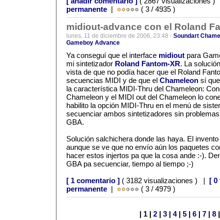
[ añadir comentario ]
( 2867 visualizaciones )
permanente
|
( 3 / 4935 )
midiout-advance con el Roland 
lunes, 11 de diciembre de 2006, 23:48 -
Soundart Chame
Gameboy Advance
Ya conseguí que el interface
midiout
para Game
mi sintetizador
Roland Fantom-XR
. La solució
vista de que no podía hacer que el Roland Fan
secuencias MIDI y de que el
Chameleon
sí que
la característica MIDI-Thru del Chameleon: Cone
Chameleon y el MIDI out del Chameleon lo cone
habilito la opción MIDI-Thru en el menú de si
secuenciar ambos sintetizadores sin problemas
GBA.
Solución salchichera donde las haya. El invento
aunque se ve que no envío aún los paquetes 
hacer estos injertos pa que la cosa ande :-). D
GBA pa secuenciar, tiempo al tiempo ;-)
[ 1 comentario ]
( 3182 visualizaciones ) |
[ 0
permanente
|
( 3 / 4979 )
| 1 |
2
|
3
|
4
|
5
|
6
|
7
|
8