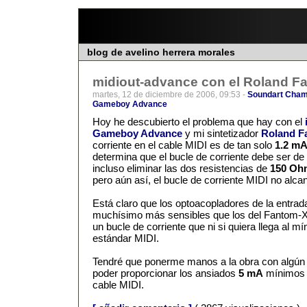
blog de avelino herrera morales
midiout-advance con el Roland Fa
martes, 12 de diciembre de 2006, 09:53 -
Soundart Cham
Gameboy Advance
Hoy he descubierto el problema que hay con el
Gameboy Advance
y mi sintetizador
Roland F
corriente en el cable MIDI es de tan solo
1.2 m
determina que el bucle de corriente debe ser de
incluso eliminar las dos resistencias de
150 Oh
pero aún así, el bucle de corriente MIDI no alca
Está claro que los optoacopladores de la entra
muchísimo más sensibles que los del Fantom-X
un bucle de corriente que ni si quiera llega al mí
estándar MIDI.
Tendré que ponerme manos a la obra con algún ci
poder proporcionar los ansiados
5 mA
mínimos e
cable MIDI.