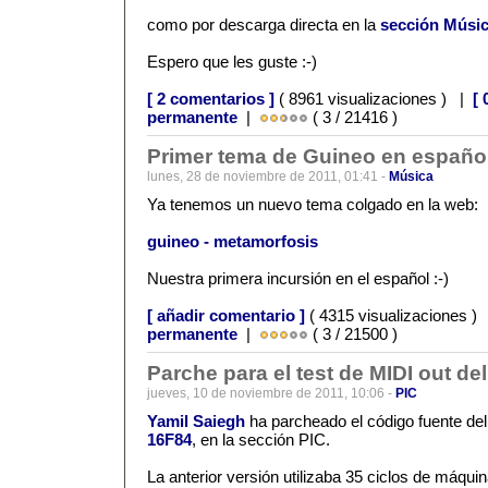
como por descarga directa en la
sección Músi
Espero que les guste :-)
[ 2 comentarios ]
( 8961 visualizaciones ) |
[ 
permanente
|
( 3 / 21416 )
Primer tema de Guineo en españo
lunes, 28 de noviembre de 2011, 01:41 -
Música
Ya tenemos un nuevo tema colgado en la web:
guineo - metamorfosis
Nuestra primera incursión en el español :-)
[ añadir comentario ]
( 4315 visualizaciones )
permanente
|
( 3 / 21500 )
Parche para el test de MIDI out de
jueves, 10 de noviembre de 2011, 10:06 -
PIC
Yamil Saiegh
ha parcheado el código fuente de
16F84
, en la sección PIC.
La anterior versión utilizaba 35 ciclos de máquin