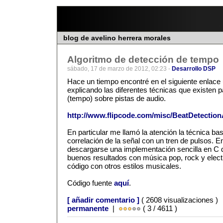
blog de avelino herrera morales
Algoritmo de detección de tempo
sábado, 17 de marzo de 2012, 02:23 -
Desarrollo DSP
Hace un tiempo encontré en el siguiente enlace 
explicando las diferentes técnicas que existen 
(tempo) sobre pistas de audio.
http://www.flipcode.com/misc/BeatDetection
En particular me llamó la atención la técnica bas
correlación de la señal con un tren de pulsos. E
descargarse una implementación sencilla en C 
buenos resultados con música pop, rock y elect
código con otros estilos musicales.
Código fuente
aquí
.
[ añadir comentario ]
( 2608 visualizaciones )
permanente
|
( 3 / 4611 )