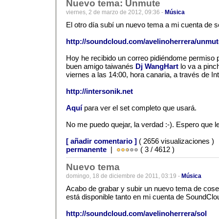
Nuevo tema: Unmute
viernes, 2 de marzo de 2012, 09:36 -
Música
El otro día subí un nuevo tema a mi cuenta de 
http://soundcloud.com/avelinoherrera/unmut
Hoy he recibido un correo pidiéndome permiso p
buen amigo taiwanés
Dj WangHart
lo va a pinc
viernes a las 14:00, hora canaria, a través de I
http://intersonik.net
Aquí
para ver el set completo que usará.
No me puedo quejar, la verdad :-). Espero que l
[ añadir comentario ]
( 2656 visualizaciones )
permanente
|
( 3 / 4612 )
Nuevo tema
domingo, 18 de diciembre de 2011, 03:19 -
Música
Acabo de grabar y subir un nuevo tema de cosec
está disponible tanto en mi cuenta de SoundClo
http://soundcloud.com/avelinoherrera/sol