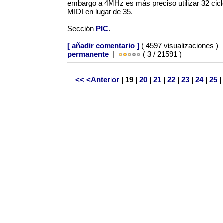
embargo a 4MHz es más preciso utilizar 32 cicl
MIDI en lugar de 35.
Sección
PIC
.
[ añadir comentario ]
( 4597 visualizaciones )
permanente
|
( 3 / 21591 )
<<
<Anterior
| 19 |
20
|
21
|
22
|
23
|
24
|
25
|