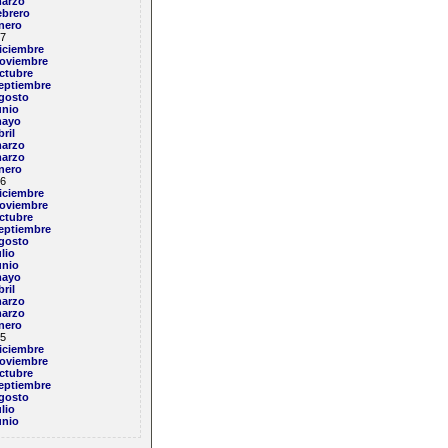
arzo
ebrero
nero
7
iciembre
oviembre
ctubre
eptiembre
gosto
unio
ayo
bril
arzo
arzo
nero
6
iciembre
oviembre
ctubre
eptiembre
gosto
ulio
unio
ayo
bril
arzo
arzo
nero
5
iciembre
oviembre
ctubre
eptiembre
gosto
ulio
unio