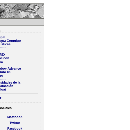
s
ipal
acta Conmigo
ísticas
-----
 MSX
eleon
ca
boy Advance
endo DS
eo
-----
sidades de la
ramación
loat
r
sociales
Mastodon
Twitter
Facebook