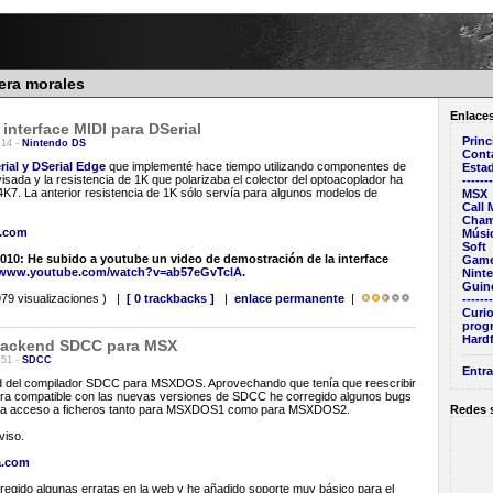
rera morales
Enlace
 interface MIDI para DSerial
Princ
:14 -
Nintendo DS
Cont
rial y DSerial Edge
que implementé hace tiempo utilizando componentes de
Estad
evisada y la resistencia de 1K que polarizaba el colector del optoacoplador ha
-------
 4K7. La anterior resistencia de 1K sólo servía para algunos modelos de
MSX
Call
Cham
a.com
Músi
Soft
0: He subido a youtube un video de demostración de la interface
Game
//www.youtube.com/watch?v=ab57eGvTclA
.
Nint
Guin
79 visualizaciones ) |
[ 0 trackbacks ]
|
enlace permanente
|
-------
Curio
prog
Hardf
 backend SDCC para MSX
:51 -
SDCC
Entra
d del compilador SDCC para MSXDOS. Aprovechando que tenía que reescribir
uera compatible con las nuevas versiones de SDCC he corregido algunos bugs
ara acceso a ficheros tanto para MSXDOS1 como para MSXDOS2.
Redes 
viso.
a.com
rregido algunas erratas en la web y he añadido soporte muy básico para el