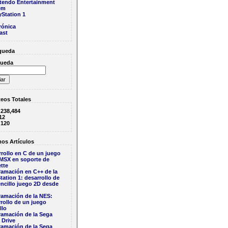
tendo Entertainment
em
yStation 1
rónica
ast
queda
ueda
eos Totales
:
238,484
12
:
120
os Artículos
rollo en C de un juego
 MSX en soporte de
tte
ramación en C++ de la
tation 1: desarrollo de
ncillo juego 2D desde
ramación de la NES:
rollo de un juego
llo
ramación de la Sega
 Drive
ramación de la Sega