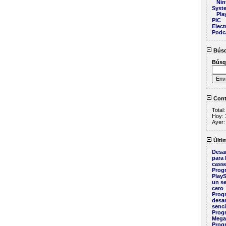
Nin
Syst
Pla
PIC
Elect
Podc
Bús
Búsq
Cont
Total
Hoy:
Ayer
Últim
Desar
para
casse
Prog
PlayS
un se
cero
Prog
desar
senci
Prog
Mega
Prog