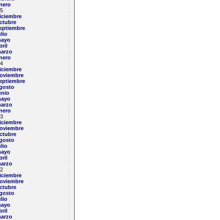
nero
5
iciembre
ctubre
eptiembre
ulio
ayo
bril
arzo
nero
4
iciembre
oviembre
eptiembre
gosto
unio
ayo
arzo
nero
3
iciembre
oviembre
ctubre
gosto
ulio
ayo
bril
arzo
2
iciembre
oviembre
ctubre
gosto
ulio
ayo
bril
arzo