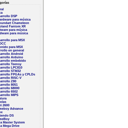
gorías
ral
ca
arrollo DSP
ardware para música
oundart Chameleon
oland Fantom XR
tware para música
dware para música
arrollo para MSX
DCC
onido para MSX
rollo en general
arrollo Android
arrollo Arduino
arrollo embebido
arrollo Teensy
arrollo LPC810
arrollo STM32
arrollo FPGAs y CPLDs
arrollo RISC-V
arrollo Z80
arrollo 8051
arrollo 68000
arrollo 6502
arrollo MIPS
atura
olas
ri 2600
meboy Advance
ox
tendo DS
meBoy
a Master System
a Mega Drive