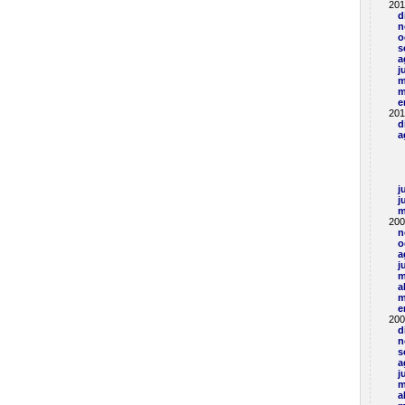
201
d
n
o
s
a
j
m
m
e
201
d
a
j
j
m
200
n
o
a
j
m
a
m
e
200
d
n
s
a
j
m
a