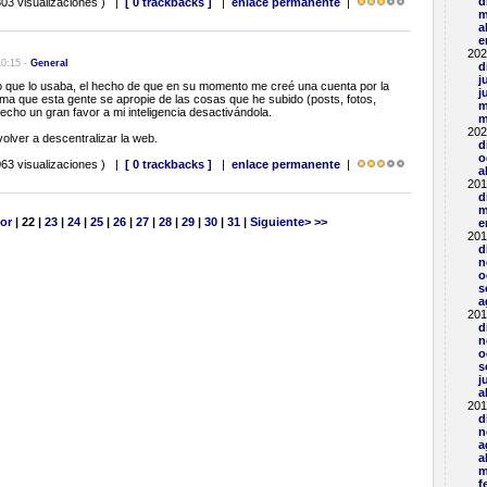
d
03 visualizaciones ) |
[ 0 trackbacks ]
|
enlace permanente
|
m
a
e
202
10:15 -
General
d
j
o que lo usaba, el hecho de que en su momento me creé una cuenta por la
j
ima que esta gente se apropie de las cosas que he subido (posts, fotos,
m
echo un gran favor a mi inteligencia desactivándola.
m
202
olver a descentralizar la web.
d
o
63 visualizaciones ) |
[ 0 trackbacks ]
|
enlace permanente
|
a
201
d
m
ior
| 22 |
23
|
24
|
25
|
26
|
27
|
28
|
29
|
30
|
31
|
Siguiente>
>>
e
201
d
n
o
s
a
201
d
n
o
s
j
a
201
d
n
a
a
m
f