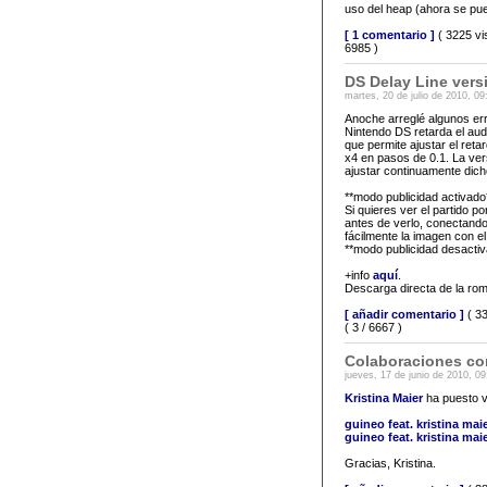
uso del heap (ahora se p
[ 1 comentario ]
( 3225 vi
6985 )
DS Delay Line vers
martes, 20 de julio de 2010, 09
Anoche arreglé algunos err
Nintendo DS retarda el aud
que permite ajustar el reta
x4 en pasos de 0.1. La vers
ajustar continuamente dich
**modo publicidad activado
Si quieres ver el partido po
antes de verlo, conectando
fácilmente la imagen con el 
**modo publicidad desactiv
+info
aquí
.
Descarga directa de la ro
[ añadir comentario ]
( 33
( 3 / 6667 )
Colaboraciones co
jueves, 17 de junio de 2010, 09
Kristina Maier
ha puesto vo
guineo feat. kristina maie
guineo feat. kristina mai
Gracias, Kristina.