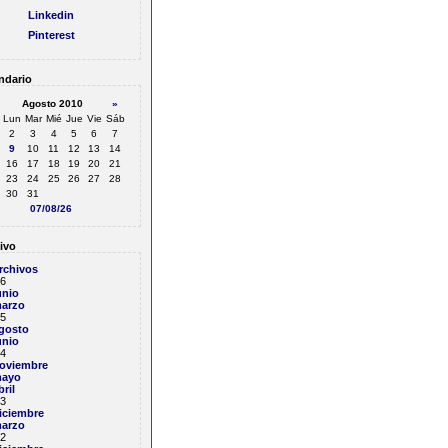
Linkedin
Pinterest
ndario
Agosto 2010
»
Lun
Mar
Mié
Jue
Vie
Sáb
2
3
4
5
6
7
9
10
11
12
13
14
16
17
18
19
20
21
23
24
25
26
27
28
30
31
07/08/26
ivo
rchivos
6
unio
arzo
5
gosto
unio
4
oviembre
ayo
bril
3
iciembre
arzo
2