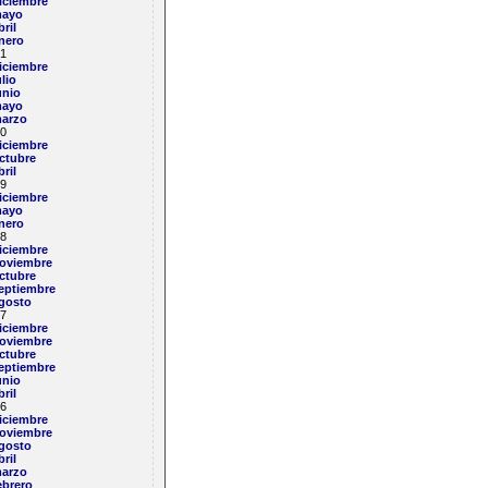
iciembre
ayo
bril
nero
1
iciembre
ulio
unio
ayo
arzo
0
iciembre
ctubre
bril
9
iciembre
ayo
nero
8
iciembre
oviembre
ctubre
eptiembre
gosto
7
iciembre
oviembre
ctubre
eptiembre
unio
bril
6
iciembre
oviembre
gosto
bril
arzo
ebrero