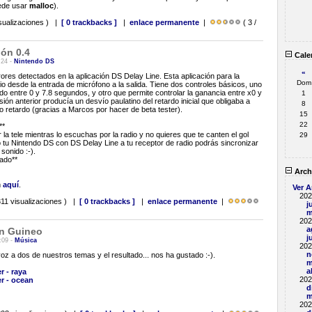
uede usar
malloc
).
sualizaciones ) |
[ 0 trackbacks ]
|
enlace permanente
|
( 3 /
ión 0.4
Cale
:24 -
Nintendo DS
«
ores detectados en la aplicación DS Delay Line. Esta aplicación para la
Dom
io desde la entrada de micrófono a la salida. Tiene dos controles básicos, uno
rdo entre 0 y 7.8 segundos, y otro que permite controlar la ganancia entre x0 y
1
ión anterior producía un desvío paulatino del retardo inicial que obligaba a
8
o retardo (gracias a Marcos por hacer de beta tester).
15
22
**
r la tele mientras lo escuchas por la radio y no quieres que te canten el gol
29
 tu Nintendo DS con DS Delay Line a tu receptor de radio podrás sincronizar
sonido :-).
ado**
Arch
m
aquí
.
Ver A
202
11 visualizaciones ) |
[ 0 trackbacks ]
|
enlace permanente
|
j
m
202
a
n Guineo
j
:09 -
Música
202
n
z a dos de nuestros temas y el resultado... nos ha gustado :-).
m
a
r - raya
202
er - ocean
d
m
202