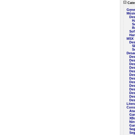
Cate
Gene
Músi
Des
H
S
R
Sof
Har
MSX
Des
S
S
Desar
Des
Des
Des
Des
Des
Des
Des
Des
Des
Des
Des
Des
Des
Liter
Cons
Ata
Ga
XB
Nin
Ga
Seg
Seg