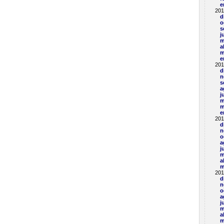
e
201
d
o
s
j
m
a
m
e
201
d
n
s
a
j
m
m
e
201
d
n
o
a
j
m
a
m
201
d
n
o
a
j
m
a
m