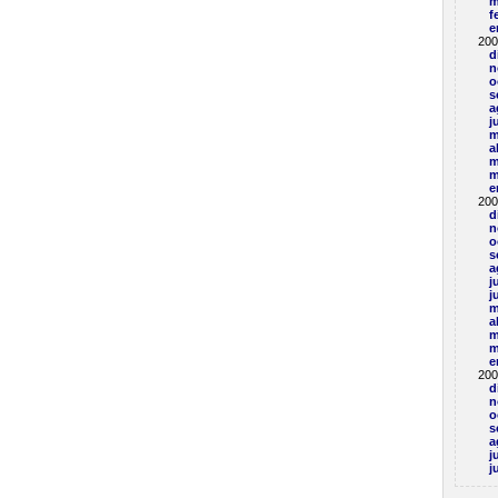
m
f
e
200
d
n
o
s
a
j
m
a
m
m
e
200
d
n
o
s
a
j
j
m
a
m
m
e
200
d
n
o
s
a
j
j