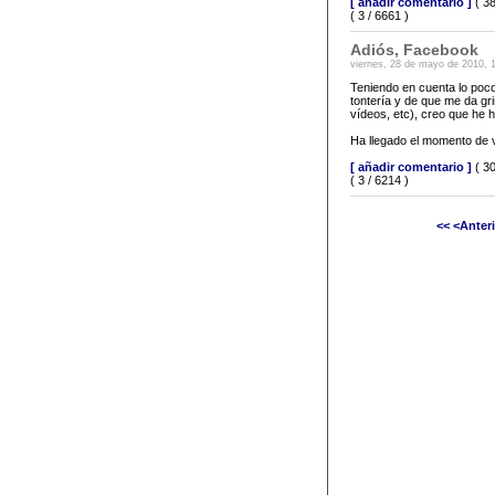
[ añadir comentario ]
( 38
( 3 / 6661 )
Adiós, Facebook
viernes, 28 de mayo de 2010, 
Teniendo en cuenta lo poc
tontería y de que me da gr
vídeos, etc), creo que he h
Ha llegado el momento de v
[ añadir comentario ]
( 30
( 3 / 6214 )
<<
<Anter