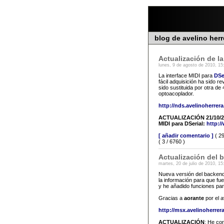
blog de avelino her
Actualización de la
lunes, 9 de agosto de 2010, 15
La interface MIDI para
DSe
fácil adquisición ha sido r
sido sustituida por otra de
optoacoplador.
http://nds.avelinoherrer
ACTUALIZACIÓN 21/10/201
MIDI para DSerial:
http:
[ añadir comentario ]
( 29
( 3 / 6760 )
Actualización del
martes, 20 de julio de 2010, 15
Nueva versión del backen
la información para que f
y he añadido funciones p
Gracias a
aorante
por el a
http://msx.avelinoherrer
ACTUALIZACIÓN
: He co