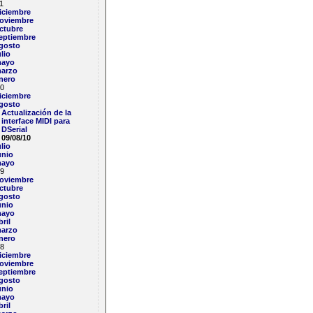
1
iciembre
oviembre
ctubre
eptiembre
gosto
ulio
ayo
arzo
nero
0
iciembre
gosto
Actualización de la
interface MIDI para
DSerial
09/08/10
ulio
unio
ayo
9
oviembre
ctubre
gosto
unio
ayo
bril
arzo
nero
8
iciembre
oviembre
eptiembre
gosto
unio
ayo
bril