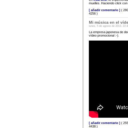
muelles. Haciendo click con
[ añadir comentario ]
( 280
4256 )
Mi música en el ví
lunes, 5 de agosto de 2013, 22:
La empresa japonesa de de
vídeo promocional :-).
[ añadir comentario ]
( 255
4438 )