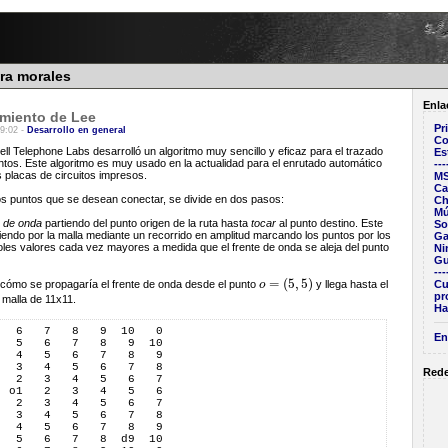
era morales
Enla
amiento de Lee
Pr
19:02 -
Desarrollo en general
Co
ell Telephone Labs desarrolló un algoritmo muy sencillo y eficaz para el trazado
Es
ntos. Este algoritmo es muy usado en la actualidad para el enrutado automático
---
s placas de circuitos impresos.
M
Ca
dos puntos que se desean conectar, se divide en dos pasos:
Ch
Mú
e de onda
partiendo del punto origen de la ruta hasta
tocar
al punto destino. Este
So
endo por la malla mediante un recorrido en amplitud marcando los puntos por los
Ga
es valores cada vez mayores a medida que el frente de onda se aleja del punto
Ni
Gu
---
=
(
5
,
5
)
Cu
cómo se propagaría el frente de onda desde el punto
o
y llega hasta el
o
=
(
5
,
5
)
pr
malla de 11x11.
Ha
   6   7   8   9  10   0  
En
   5   6   7   8   9  10  
   4   5   6   7   8   9  
   3   4   5   6   7   8  
Rede
   2   3   4   5   6   7  
  o1   2   3   4   5   6  
   2   3   4   5   6   7  
   3   4   5   6   7   8  
   4   5   6   7   8   9  
   5   6   7   8  d9  10  