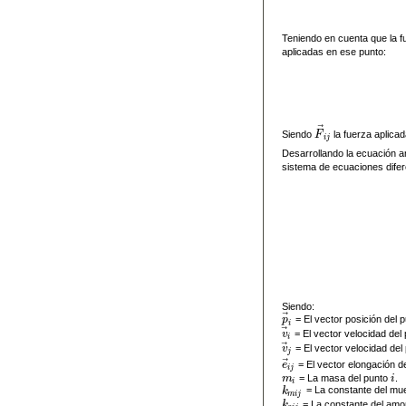
Teniendo en cuenta que la fu
aplicadas en ese punto:
⃗
Siendo
F
la fuerza aplica
F
→
i
j
i
j
Desarrollando la ecuación an
sistema de ecuaciones difer
Siendo:
⃗
p
= El vector posición del 
p
→
i
i
⃗
v
= El vector velocidad del
v
→
i
i
⃗
v
= El vector velocidad del
v
→
j
j
⃗
e
= El vector elongación d
e
→
i
j
i
j
m
= La masa del punto
i
.
m
i
i
i
k
= La constante del mue
k
m
i
j
m
i
j
k
= La constante del amo
k
a
i
j