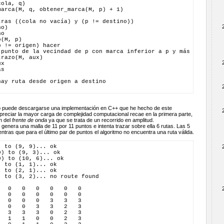
cola, q)
marca(M, q, obtener_marca(M, p) + 1)
tras ((cola no vacía) y (p != destino))
no)
no
o(M, p)
p != origen) hacer
 punto de la vecindad de p con marca inferior a p y más cercano 
trazo(M, aux)
ux
as
hay ruta desde origen a destino
 puede descargarse una implementación en C++ que he hecho de este
reciar la mayor carga de complejidad computacional recae en la primera parte,
n del
frente de onda
ya que se trata de un recorrido en amplitud.
genera una malla de 11 por 11 puntos e intenta trazar sobre ella 6 rutas. Las 5
ntras que para el último par de puntos el algoritmo no encuentra una ruta válida.
) to (9, 9)... ok
0) to (9, 3)... ok
0) to (10, 6)... ok
) to (1, 1)... ok
) to (2, 1)... ok
) to (3, 2)... no route found
   0   0   0   0   0   0  
   0   0   0   0   0   0  
   0   0   0   3   3   3  
   0   0   3   3   2   3  
   3   3   3   0   2   3  
   1   1   0   0   2   3  