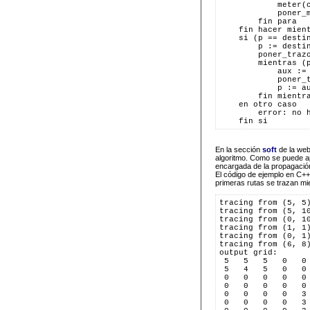
            meter(
            poner_
        fin para
    fin hacer mien
    si (p == desti
        p := desti
        poner_traz
        mientras (
            aux :=
            poner_
            p := a
        fin mientr
    en otro caso
        error: no 
    fin si
En la sección
soft
de la web
algoritmo. Como se puede ap
encargada de la propagació
El código de ejemplo en C++ 
primeras rutas se trazan mie
tracing from (5, 5
tracing from (5, 1
tracing from (0, 1
tracing from (1, 1
tracing from (0, 1
tracing from (6, 8
output grid:
 5   5   5   0   0
 5   4   5   0   0
 0   0   0   0   0
 0   0   0   0   0
 0   0   0   0   3
 0   0   0   0   3