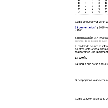
 0   0   0   0   3
 0   0   0   3   3
 0   0   3   3   0
 0   3   3   0   0
 3   3   0   0   0
Como se puede ver es un alg
[ 2 comentarios ]
( 3055 vi
4378 )
Simulación de masa
domingo, 18 de agosto de 2013,
El modelado de masas interc
de otras estructuras dinámi
realizaremos una implement
La teoría
.
La fuerza que actúa sobre 
Si despejamos la aceleració
Como la aceleración es la de