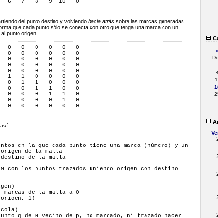
   6   7   8   9  10   0  
artiendo del punto destino y volviendo
hacia atrás
sobre las marcas generadas
l forma que cada punto sólo se conecta con otro que tenga una marca con un
 al punto origen.
Ca
   0   0   0   0   0   0  
   0   0   0   0   0   0  
D
   0   0   0   0   0   0  
   0   0   0   0   0   0  
   0   0   0   0   0   0  
   1   1   0   0   0   0  
1
   0   1   1   0   0   0  
1
   0   0   1   1   0   0  
   0   0   0   1   1   0  
2
   0   0   0   0   1   0  
   0   0   0   0   0   0  
Ar
así:
Ve
untos en la que cada punto tiene una marca (número) y un trazo
 origen de la malla
 destino de la malla
 M con los puntos trazados uniendo origen con destino
igen)
s marcas de la malla a 0
 origen, 1)
(cola)
punto q de M vecino de p, no marcado, ni trazado hacer