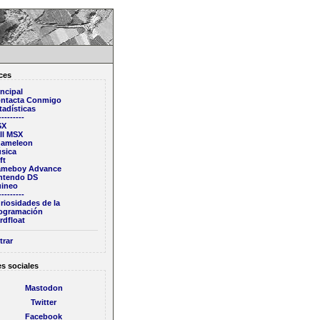
ces
incipal
ntacta Conmigo
tadísticas
---------
SX
ll MSX
ameleon
sica
ft
meboy Advance
ntendo DS
ineo
---------
riosidades de la
ogramación
rdfloat
trar
s sociales
Mastodon
Twitter
Facebook