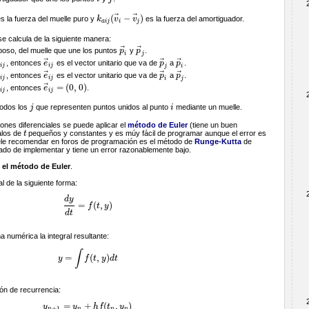
⃗
⃗
(
−
)
s la fuerza del muelle puro y
k
v
v
es la fuerza del amortiguador.
k
a
i
j
(
v
→
i
−
v
→
j
)
a
i
j
i
j
e calcula de la siguiente manera:
⃗
⃗
eposo, del muelle que une los puntos
p
y
p
.
p
→
i
p
→
j
i
j
⃗
⃗
⃗
, entonces
e
es el vector unitario que va de
p
a
p
.
e
→
i
j
p
→
j
p
→
i
r
i
j
i
j
j
i
⃗
⃗
⃗
, entonces
e
es el vector unitario que va de
p
a
p
.
e
→
i
j
p
→
i
p
→
j
r
i
j
i
j
i
j
⃗
=
(
0
,
0
)
, entonces
e
.
e
→
i
j
=
(
0
,
0
)
r
i
j
i
j
todos los
j
que representen puntos unidos al punto
i
mediante un muelle.
j
i
ones diferenciales se puede aplicar el
método de Euler
(tiene un buen
alos de
t
pequeños y constantes y es múy fácil de programar aunque el error es
t
uele recomendar en foros de programación es el método de
Runge-Kutta
de
ado de implementar y tiene un error razonablemente bajo.
el método de Euler
.
l de la siguiente forma:
d
y
=
(
,
)
f
t
y
d
y
d
t
=
f
(
t
,
y
)
d
t
numérica la integral resultante:
∫
=
(
,
)
y
f
t
y
d
t
y
=
∫
f
(
t
,
y
)
d
t
ón de recurrencia:
=
+
(
,
)
y
y
h
f
t
y
y
n
+
1
=
y
n
+
h
f
(
t
n
,
y
n
)
+
1
n
n
n
n