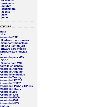
diciembre
noviembre
octubre
septiembre
agosto
julio
junio
tegorías
neral
sica
Desarrollo DSP
Hardware para música
Soundart Chameleon
Roland Fantom XR
Software para música
Hardware para música
SX
Desarrollo para MSX
SDCC
Sonido para MSX
sarrollo en general
Desarrollo Android
Desarrollo Arduino
Desarrollo embebido
Desarrollo Teensy
Desarrollo LPC810
Desarrollo STM32
Desarrollo FPGAs y CPLDs
Desarrollo RISC-V
esarrollo Z80
esarrollo 8051
esarrollo 68000
esarrollo 6502
Desarrollo MIPS
teratura