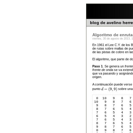
blog de avelino herr
Algoritmo de enrut
viernes, 30 de agosto de 2013, 
En 1961 el Lee C.Y. de los B
de rutas sobre mallas de pu
de las pistas de cobre en la
El algoritmo, que parte de 
Paso 1
. Se genera un
frent
frente de onda
se va extendi
que va pasando y asignándol
origen.
A continuación puede verse 
=
(
9
,
9
)
punto
d
sobre una 
d
=
(
9
,
9
)
 0  10   9   8   7
10   9   8   7   6
 9   8   7   6   5
 8   7   6   5   4
 7   6   5   4   3
 6   5   4   3   2
 7   6   5   4   3
 8   7   6   5   4
 9   8   7   6   5
 0   9   8   7   6