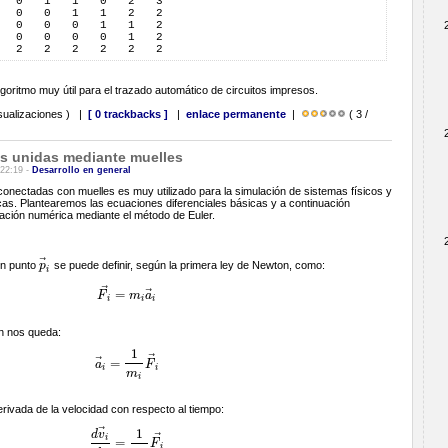
   0   1   1   0   2   3  
   0   0   1   1   2   2  
   0   0   0   1   1   2  
   0   0   0   0   1   2  
   2   2   2   2   2   2  
oritmo muy útil para el trazado automático de circuitos impresos.
sualizaciones ) |
[ 0 trackbacks ]
|
enlace permanente
|
( 3 /
s unidas mediante muelles
 22:19 -
Desarrollo en general
onectadas con muelles es muy utilizado para la simulación de sistemas físicos y
cas. Plantearemos las ecuaciones diferenciales básicas y a continuación
ación numérica mediante el método de Euler.
⃗
un punto
p
se puede definir, según la primera ley de Newton, como:
p
→
i
i
⃗
⃗
=
F
m
a
F
→
i
=
m
i
a
→
i
i
i
i
n nos queda:
1
⃗
⃗
=
a
F
a
→
i
=
1
m
i
F
→
i
i
i
m
i
rivada de la velocidad con respecto al tiempo:
⃗
1
d
v
⃗
i
=
F
d
v
→
i
d
t
=
1
m
i
F
→
i
i