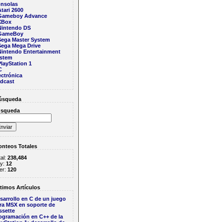
nsolas
tari 2600
Gameboy Advance
XBox
Nintendo DS
GameBoy
Sega Master System
Sega Mega Drive
Nintendo Entertainment
stem
layStation 1
C
ectrónica
dcast
squeda
squeda
nteos Totales
al:
238,484
y:
12
er:
120
timos Artículos
sarrollo en C de un juego
ra MSX en soporte de
ssette
ogramación en C++ de la