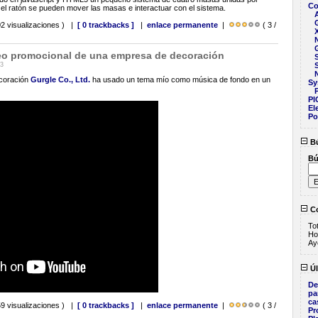
Co
 el ratón se pueden mover las masas e interactuar con el sistema.
A
2 visualizaciones ) |
[ 0 trackbacks ]
|
enlace permanente
|
( 3 /
deo promocional de una empresa de decoración
43
coración
Gurgle Co., Ltd.
ha usado un tema mío como música de fondo en un
Sy
P
PI
El
Po
Bú
Bú
Co
Tot
Ho
Ay
Úl
De
pa
ca
9 visualizaciones ) |
[ 0 trackbacks ]
|
enlace permanente
|
( 3 /
Pr