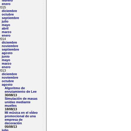
febrero
enero
2015
diciembre
octubre
septiembre
julio
mayo
abril
marzo
enero
2014
diciembre
noviembre
septiembre
agosto
junio
mayo
marzo
enero
2013
diciembre
noviembre
octubre
agosto
Algoritmo de
enrutamiento de Lee
30/08/13
Simulación de masas
unidas mediante
muelles
18/08/13
Mi música en el vídeo
promocional de una
empresa de
decoración
05/08/13
julio