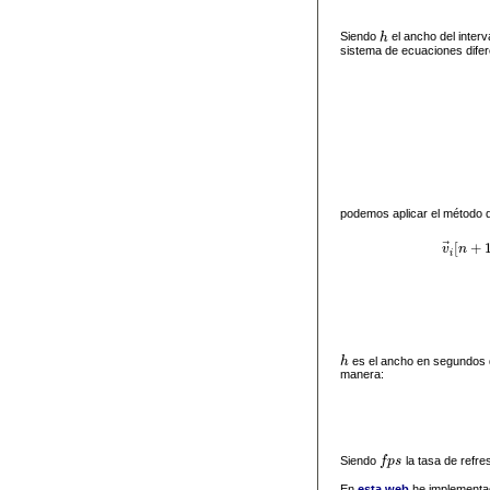
Siendo
h
el ancho del interv
h
sistema de ecuaciones difer
podemos aplicar el método d
⃗
[
+
v
n
v
i
h
es el ancho en segundos d
h
manera:
Siendo
f
p
s
la tasa de refr
f
p
s
En
esta web
he implementad