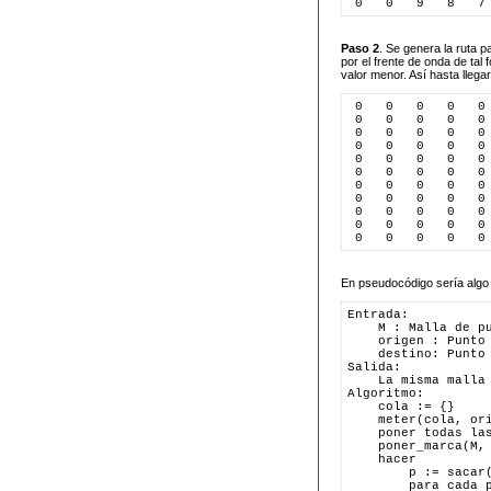
 0   0   9   8   7
Paso 2
. Se genera la ruta p
por el frente de onda de ta
valor menor. Así hasta llegar
 0   0   0   0   0
 0   0   0   0   0
 0   0   0   0   0
 0   0   0   0   0
 0   0   0   0   0
 0   0   0   0   0
 0   0   0   0   0
 0   0   0   0   0
 0   0   0   0   0
 0   0   0   0   0
 0   0   0   0   0
En pseudocódigo sería algo 
Entrada:
    M : Malla de p
    origen : Punto
    destino: Punto
Salida:
    La misma malla
Algoritmo:
    cola := {}
    meter(cola, or
    poner todas la
    poner_marca(M,
    hacer
        p := sacar
        para cada 