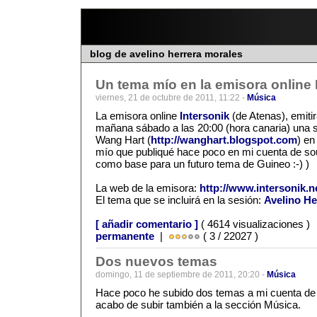
blog de avelino herrera morales
Un tema mío en la emisora online 
viernes, 21 de octubre de 2011, 11:22 -
Música
La emisora online
Intersonik
(de Atenas), emitir
mañana sábado a las 20:00 (hora canaria) una s
Wang Hart (
http://wanghart.blogspot.com
) en
mío que publiqué hace poco en mi cuenta de so
como base para un futuro tema de Guineo :-) )
La web de la emisora:
http://www.intersonik.n
El tema que se incluirá en la sesión:
Avelino Her
[ añadir comentario ]
( 4614 visualizaciones )
permanente
|
( 3 / 22027 )
Dos nuevos temas
domingo, 11 de septiembre de 2011, 20:20 -
Música
Hace poco he subido dos temas a mi cuenta de
acabo de subir también a la sección Música.