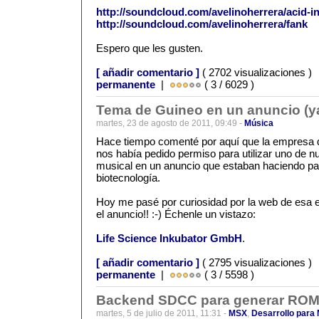
http://soundcloud.com/avelinoherrera/acid-in
http://soundcloud.com/avelinoherrera/fank
Espero que les gusten.
[ añadir comentario ]
( 2702 visualizaciones )
permanente
|
( 3 / 6029 )
Tema de Guineo en un anuncio (ya
martes, 23 de agosto de 2011, 09:49 -
Música
Hace tiempo comenté por aquí que la empresa 
nos había pedido permiso para utilizar uno de 
musical en un anuncio que estaban haciendo p
biotecnología.
Hoy me pasé por curiosidad por la web de esa 
el anuncio!! :-) Échenle un vistazo:
Life Science Inkubator GmbH
.
[ añadir comentario ]
( 2795 visualizaciones )
permanente
|
( 3 / 5598 )
Backend SDCC para generar ROM
martes, 5 de julio de 2011, 11:31 -
MSX
,
Desarrollo para