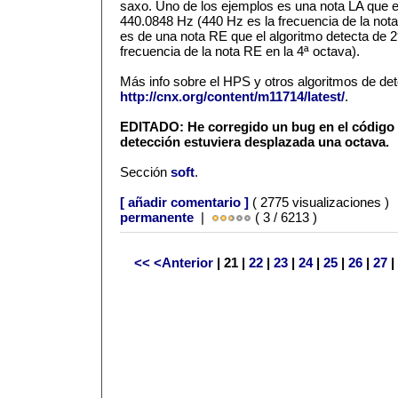
saxo. Uno de los ejemplos es una nota LA que e
440.0848 Hz (440 Hz es la frecuencia de la nota 
es de una nota RE que el algoritmo detecta de 
frecuencia de la nota RE en la 4ª octava).
Más info sobre el HPS y otros algoritmos de det
http://cnx.org/content/m11714/latest/
.
EDITADO: He corregido un bug en el código
detección estuviera desplazada una octava.
Sección
soft
.
[ añadir comentario ]
( 2775 visualizaciones )
permanente
|
( 3 / 6213 )
<<
<Anterior
| 21 |
22
|
23
|
24
|
25
|
26
|
27
|