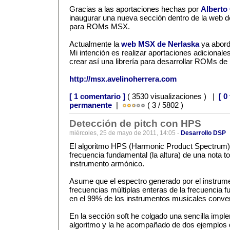
Gracias a las aportaciones hechas por
Alberto
inaugurar una nueva sección dentro de la we
para ROMs MSX.
Actualmente la
web MSX de Nerlaska
ya abord
Mi intención es realizar aportaciones adicionale
crear así una librería para desarrollar ROMs d
http://msx.avelinoherrera.com
[ 1 comentario ]
( 3530 visualizaciones ) |
[ 0
permanente
|
( 3 / 5802 )
Detección de pitch con HPS
miércoles, 25 de mayo de 2011, 14:05 -
Desarrollo DSP
El algoritmo HPS (Harmonic Product Spectrum) 
frecuencia fundamental (la altura) de una nota t
instrumento armónico.
Asume que el espectro generado por el instrum
frecuencias múltiplas enteras de la frecuencia f
en el 99% de los instrumentos musicales conven
En la sección soft he colgado una sencilla impl
algoritmo y la he acompañado de dos ejemplos 