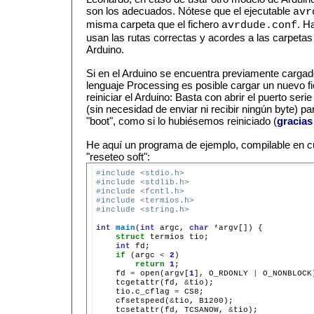
son los adecuados. Nótese que el ejecutable
avr
misma carpeta que el fichero
. H
avrdude.conf
usan las rutas correctas y acordes a las carpetas 
Arduino.
Si en el Arduino se encuentra previamente cargad
lenguaje Processing es posible cargar un nuevo f
reiniciar el Arduino: Basta con abrir el puerto ser
(sin necesidad de enviar ni recibir ningún byte) p
"boot", como si lo hubiésemos reiniciado (
gracias
He aquí un programa de ejemplo, compilable en cua
"reseteo soft":
#include <stdio.h>
#include <stdlib.h>
#include <fcntl.h>
#include <termios.h>
#include <string.h>
int
main
(
int
 argc, 
char
*
argv[]) {

struct
 termios tio;

int
 fd;

if
 (argc 
<
2
)

return
1
;

    fd 
=
 open(argv[
1
], O_RDONLY 
|
 O_NONBLOCK)
    tcgetattr(fd, 
&
tio);

    tio.c_cflag 
=
 CS8;

    cfsetspeed(
&
tio, B1200);

    tcsetattr(fd, TCSANOW, 
&
tio);
