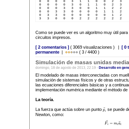
 0   0   0   0   3   1   1   0   0   2   3  
 0   0   0   0   3   0   1   1   0   2   3  
 0   0   0   3   3   0   0   1   1   2   2  
 0   0   3   3   0   0   0   0   1   1   2  
 0   3   3   0   0   0   0   0   0   1   2  
 3   3   0   0   0   2   2   2   2   2   2  
Como se puede ver es un algoritmo muy útil para 
circuitos impresos.
[ 2 comentarios ]
( 3069 visualizaciones ) |
[ 0
permanente
|
( 3 / 4400 )
Simulación de masas unidas media
domingo, 18 de agosto de 2013, 22:19 -
Desarrollo en gen
El modelado de masas interconectadas con muelle
simulación de sistemas físicos y de otras estruc
las ecuaciones diferenciales básicas y a continu
implementación numérica mediante el método de 
La teoría
.
La fuerza que actúa sobre un punto
se puede def
⃗
p
p
→
i
i
Newton, como:
⃗
⃗
=
F
m
a
F
→
i
=
m
i
a
→
i
i
i
i