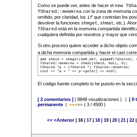
Como se puede ver, antes de hacer el
new TSha
con la zona de memoria co
TShared::memArea
omitido, por claridad, los
que controlan los pos
if
devolver la funciones
,
, etc.). Aho
shmget
shmat
está en la memoria compartida identifi
TShared
cualquiera definida por nosotros y mayor que cero
Si otro proceso quiere acceder a dicho objeto com
a dicha memoria compartida y hacer el cast corre
int
 shmid = shmget(SHM_KEY, 
sizeof
(TShared), 
TShared::memArea = shmat(shmid, NULL, 0);

TShared *p = (TShared *) TShared::memArea;

cout << 
"a = "
El código fuente completo lo he puesto en la sec
[ 2 comentarios ]
( 8848 visualizaciones ) |
[ 0
permanente
|
( 3 / 4500 )
<<
<Anterior
| 16 |
17
|
18
|
19
|
20
|
21
|
22