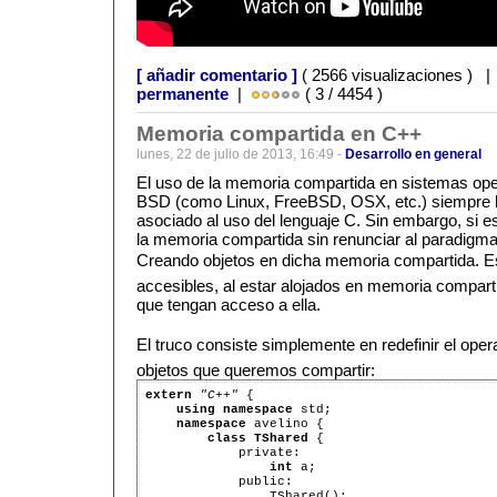
[ añadir comentario ]
( 2566 visualizaciones ) 
permanente
|
( 3 / 4454 )
Memoria compartida en C++
lunes, 22 de julio de 2013, 16:49 -
Desarrollo en general
El uso de la memoria compartida en sistemas op
BSD (como Linux, FreeBSD, OSX, etc.) siempre h
asociado al uso del lenguaje C. Sin embargo, si 
la memoria compartida sin renunciar al paradigma 
Creando objetos en dicha memoria compartida. Est
accesibles, al estar alojados en memoria compart
que tengan acceso a ella.
El truco consiste simplemente en redefinir el opera
objetos que queremos compartir:
extern
"C++"
 {

using
namespace
 std;

namespace
 avelino {

class
TShared
 {

            private:

int
 a;

            public:

                TShared();
