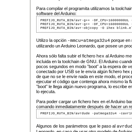
Para compilar el programita utilizamos la toolcha
software del Arduino:
PREFIJO_RUTA_BIN/avr-g++ -DF_CPU
=
16000000UL 
PREFIJO_RUTA_BIN/avr-g++ -DF_CPU
=
16000000UL 
Utilizo la opción
porque en 
-mmcu=atmega32u4
utilizando un Arduino Leonardo, que posee un p
Ahora sólo falta subir el fichero
al Arduino med
hex
incluida en la toolchain de GNU. El Arduino cua
pocos segundos en modo "boot" a la espera de ve
conectado por USB se le envía algún fichero hex p
de que no se le envíe nada en este modo, el proc
ejecutar el código que contenga ahora mismo la f
"boot" le llega algún nuevo programa, lo escribe en
lo ejecuta.
Para poder cargar un fichero hex en el Arduino bas
comando inmediatamente después de hacer un re
Algunos de los parámetros que le paso al
avrdu
Leonardo, en caso de usar otro modelo de Arduin