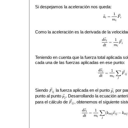
Si despejamos la aceleración nos queda:
1
⃗
⃗
=
a
F
a
→
i
=
1
m
i
F
→
i
i
i
m
i
Como la aceleración es la derivada de la velocida
⃗
1
d
v
⃗
i
=
F
d
v
→
i
d
t
=
1
m
i
F
→
i
i
m
d
t
i
Teniendo en cuenta que la fuerza total aplicada so
cada una de las fuerzas aplicadas en ese punto:
⃗
1
d
v
∑
⃗
i
=
F
d
v
→
i
d
t
=
1
m
i
∑
j
F
→
i
j
i
j
m
d
t
i
j
⃗
Siendo
la fuerza aplicada en el punto
por par
⃗
F
p
F
→
i
j
p
→
i
i
j
i
punto al punto
. Desarrollando la ecuación anteri
⃗
p
p
→
j
j
⃗
para el cálculo de
, obtenemos el siguiente sis
F
F
→
i
j
i
j
⃗
1
d
v
∑
i
⃗
=
(
−
k
e
k
d
v
→
i
d
t
=
1
m
i
∑
j
(
k
m
i
j
e
→
i
j
−
k
a
i
j
(
v
m
i
j
i
j
a
i
j
m
d
t
i
j