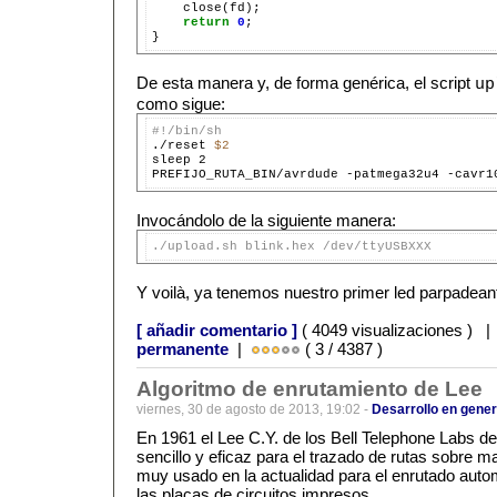
    close(fd);

return
0
;

De esta manera y, de forma genérica, el script
up
como sigue:
#!/bin/sh

./reset 
$2
sleep 2

PREFIJO_RUTA_BIN/avrdude -patmega32u4 -cavr1
Invocándolo de la siguiente manera:
./upload.sh blink.hex /dev/ttyUSBXXX
Y voilà, ya tenemos nuestro primer led parpadean
[ añadir comentario ]
( 4049 visualizaciones ) 
permanente
|
( 3 / 4387 )
Algoritmo de enrutamiento de Lee
viernes, 30 de agosto de 2013, 19:02 -
Desarrollo en gener
En 1961 el Lee C.Y. de los Bell Telephone Labs de
sencillo y eficaz para el trazado de rutas sobre m
muy usado en la actualidad para el enrutado autom
las placas de circuitos impresos.