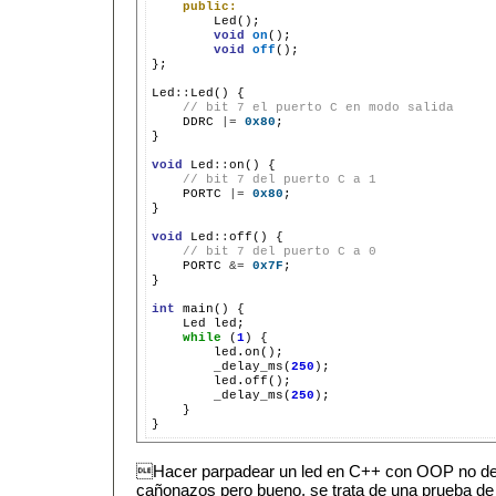
public:
        Led();

void
on
();

void
off
();

};

Led
::
Led() {

// bit 7 el puerto C en modo salida
    DDRC 
|=
0x80
;

}

void
 Led
::
on() {

// bit 7 del puerto C a 1
    PORTC 
|=
0x80
;

}

void
 Led
::
off() {

// bit 7 del puerto C a 0
    PORTC 
&=
0x7F
;

}

int
 main() {

    Led led;

while
 (
1
) {

        led.on();

        _delay_ms(
250
);

        led.off();

        _delay_ms(
250
);

    }

Hacer parpadear un led en C++ con OOP no de
cañonazos pero bueno, se trata de una prueba de 