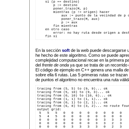
    si (p == destino)
        p := destino
        poner_trazo(M, p)
        mientras (p != origen) hacer
            aux := punto de la vecindad de p 
            poner_trazo(M, aux)
            p := aux
        fin mientras
    en otro caso
        error: no hay ruta desde origen a des
    fin si
En la sección
soft
de la web puede descargarse 
he hecho de este algoritmo. Como se puede aprec
complejidad computacional recae en la primera pa
del
frente de onda
ya que se trata de un recorrido 
El código de ejemplo en C++ genera una malla de 1
sobre ella 6 rutas. Las 5 primeras rutas se trazan
de puntos el algoritmo no encuentra una ruta válid
tracing from (5, 5) to (9, 9)... ok
tracing from (5, 10) to (9, 3)... ok
tracing from (0, 10) to (10, 6)... ok
tracing from (1, 1) to (1, 1)... ok
tracing from (0, 1) to (2, 1)... ok
tracing from (6, 8) to (3, 2)... no route fou
output grid:
 5   5   5   0   0   0   0   0   0   0   0  
 5   4   5   0   0   0   0   0   0   0   0  
 0   0   0   0   0   0   0   0   3   3   3  
 0   0   0   0   0   0   0   3   3   2   3  
 0   0   0   0   3   3   3   3   0   2   3  