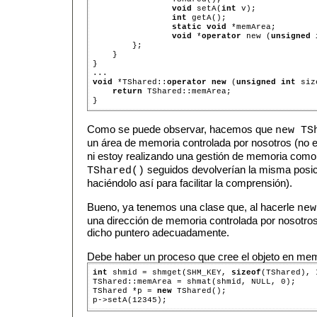
void
 setA(
int
 v);

int
 getA();

static
void
 *memArea;

void
 *
operator
 new (
unsigned
        };

    }

}

void
 *TShared::
operator
new
 (
unsigned
int
 siz
return
 TShared::memArea;

Como se puede observar, hacemos que
new TS
un área de memoria controlada por nosotros (no 
ni estoy realizando una gestión de memoria como
seguidos devolverían la misma posi
TShared()
haciéndolo así para facilitar la comprensión).
Bueno, ya tenemos una clase que, al hacerle
new
una dirección de memoria controlada por nosotros.
dicho puntero adecuadamente.
Debe haber un proceso que cree el objeto en mem
int
 shmid = shmget(SHM_KEY, 
sizeof
(TShared), 
TShared::memArea = shmat(shmid, NULL, 0);

TShared *p = 
new
 TShared();
