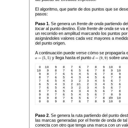
El algoritmo, que parte de dos puntos que se dese
pasos:
Paso 1
. Se genera un
frente de onda
partiendo del
tocar
al punto destino. Este
frente de onda
se va e
un recorrido en amplitud marcando los puntos por
asignándoles valores cada vez mayores a medida 
del punto origen.
A continuación puede verse cómo se propagaría el
y llega hasta el punto
sobre una 
=
(
5
,
5
)
=
(
9
,
9
)
o
d
o
=
(
5
,
5
)
d
=
(
9
,
9
)
 0  10   9   8   7   6   7   8   9  10   0  
10   9   8   7   6   5   6   7   8   9  10  
 9   8   7   6   5   4   5   6   7   8   9  
 8   7   6   5   4   3   4   5   6   7   8  
 7   6   5   4   3   2   3   4   5   6   7  
 6   5   4   3   2  o1   2   3   4   5   6  
 7   6   5   4   3   2   3   4   5   6   7  
 8   7   6   5   4   3   4   5   6   7   8  
 9   8   7   6   5   4   5   6   7   8   9  
 0   9   8   7   6   5   6   7   8  d9  10  
 0   0   9   8   7   6   7   8   9  10   0  
Paso 2
. Se genera la ruta partiendo del punto des
las marcas generadas por el frente de onda de ta
conecta con otro que tenga una marca con un valor