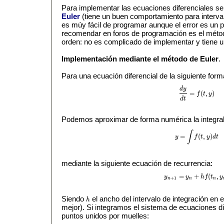
Para implementar las ecuaciones diferenciales se
Euler
(tiene un buen comportamiento para interv
es múy fácil de programar aunque el error es un p
recomendar en foros de programación es el mét
orden: no es complicado de implementar y tiene u
Implementación mediante el método de Euler
.
Para una ecuación diferencial de la siguiente form
d
y
=
(
,
)
f
t
y
d
y
d
t
=
f
(
t
,
y
)
d
t
Podemos aproximar de forma numérica la integral 
∫
=
(
,
)
y
f
t
y
d
t
y
=
∫
f
(
t
,
y
)
d
t
mediante la siguiente ecuación de recurrencia:
=
+
(
,
y
y
h
f
t
y
y
n
+
1
=
y
n
+
h
f
(
t
n
,
y
n
)
+
1
n
n
n
Siendo
el ancho del intervalo de integración en
h
h
mejor). Si integramos el sistema de ecuaciones di
puntos unidos por muelles: