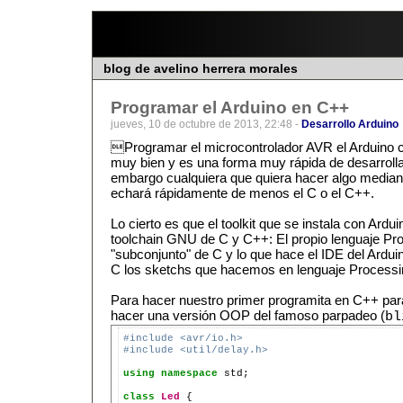
blog de avelino herrera morales
Programar el Arduino en C++
jueves, 10 de octubre de 2013, 22:48 -
Desarrollo Arduino
Programar el microcontrolador AVR el Arduino c
muy bien y es una forma muy rápida de desarrollar
embargo cualquiera que quiera hacer algo media
echará rápidamente de menos el C o el C++.
Lo cierto es que el toolkit que se instala con Ard
toolchain GNU de C y C++: El propio lenguaje Pr
"subconjunto" de C y lo que hace el IDE del Arduin
C los sketchs que hacemos en lenguaje Processi
Para hacer nuestro primer programita en C++ par
hacer una versión OOP del famoso parpadeo (
bl
#include <avr/io.h>
#include <util/delay.h>
using
namespace
 std;

class
Led
 {
