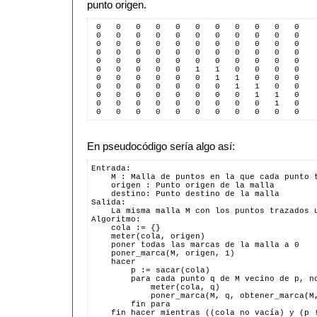
punto origen.
 0   0   0   0   0   0   0   0   0   0   0  
 0   0   0   0   0   0   0   0   0   0   0  
 0   0   0   0   0   0   0   0   0   0   0  
 0   0   0   0   0   0   0   0   0   0   0  
 0   0   0   0   0   0   0   0   0   0   0  
 0   0   0   0   0   1   1   0   0   0   0  
 0   0   0   0   0   0   1   1   0   0   0  
 0   0   0   0   0   0   0   1   1   0   0  
 0   0   0   0   0   0   0   0   1   1   0  
 0   0   0   0   0   0   0   0   0   1   0  
 0   0   0   0   0   0   0   0   0   0   0  
En pseudocódigo sería algo así:
Entrada:
    M : Malla de puntos en la que cada punto 
    origen : Punto origen de la malla
    destino: Punto destino de la malla
Salida:
    La misma malla M con los puntos trazados 
Algoritmo:
    cola := {}
    meter(cola, origen)
    poner todas las marcas de la malla a 0
    poner_marca(M, origen, 1)
    hacer
        p := sacar(cola)
        para cada punto q de M vecino de p, n
            meter(cola, q)
            poner_marca(M, q, obtener_marca(M
        fin para
    fin hacer mientras ((cola no vacía) y (p 