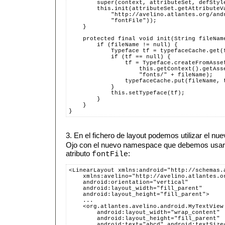
        super(context, attributeSet, defStyl
        this.init(attributeSet.getAttributeV
            "http://avelino.atlantes.org/and
            "fontFile"));
    }
    protected final void init(String fileNam
        if (fileName != null) {
            Typeface tf = typefaceCache.get(
            if (tf == null) {
                tf = Typeface.createFromAsse
                    this.getContext().getAss
                    "fonts/" + fileName);
                typefaceCache.put(fileName, 
            }
            this.setTypeface(tf);
        }
    }
}
3. En el fichero de layout podemos utilizar el 
Ojo con el nuevo namespace que debemos usar 
atributo
:
fontFile
<LinearLayout xmlns:android="http://schemas.
    xmlns:avelino="http://avelino.atlantes.o
    android:orientation="vertical"
    android:layout_width="fill_parent"
    android:layout_height="fill_parent">
    ...
    <org.atlantes.avelino.android.MyTextView
        android:layout_width="wrap_content"
        android:layout_height="fill_parent"
        android:text="abcd" android:textSize