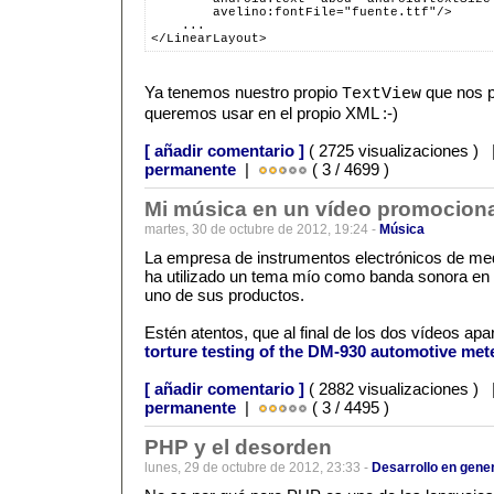
        avelino:fontFile="fuente.ttf"/>
    ...
</LinearLayout>
Ya tenemos nuestro propio
que nos pe
TextView
queremos usar en el propio XML :-)
[ añadir comentario ]
( 2725 visualizaciones )
permanente
|
( 3 / 4699 )
Mi música en un vídeo promocion
martes, 30 de octubre de 2012, 19:24 -
Música
La empresa de instrumentos electrónicos de m
ha utilizado un tema mío como banda sonora en
uno de sus productos.
Estén atentos, que al final de los dos vídeos ap
torture testing of the DM-930 automotive met
[ añadir comentario ]
( 2882 visualizaciones )
permanente
|
( 3 / 4495 )
PHP y el desorden
lunes, 29 de octubre de 2012, 23:33 -
Desarrollo en gene