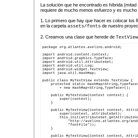
La solución que he encontrado es híbrida (mitad
requiere de mucho menos esfuerzo y es mucho 
1. Lo primero que hay que hacer es colocar los
en la carpeta
de nuestro proyec
assets/fonts
2. Creamos una clase que herede de
TextView
package org.atlantes.avelino.android;
import android.content.Context;
import android.graphics.Typeface;
import android.util.AttributeSet;
import android.util.Log;
import android.widget.TextView;
import java.util.HashMap;
public class MyTextView extends TextView {
    protected static HashMap<String,Typeface
        = new HashMap<String,Typeface>();
    public MyTextView(Context context) {
        super(context);
    }
    public MyTextView(Context context, Attri
        super(context, attributeSet);
        this.init(attributeSet.getAttributeV
            "http://avelino.atlantes.org/and
            "fontFile"));
    }
    public MyTextView(Context context, Attri