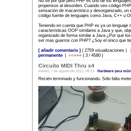
No se por qué pero PHP es uno de los lenguaje
propensos al desorden. Cuando veo código PHP 
sensación de macarrónico y desorganizado, un 
código fuente de lenguajes como Java, C++ u Ob
Teniendo en cuenta que PHP es ya un lenguaje 
características OOP similares a Java y que, obj
organizado de forma similar a Java ¿Por qué l
ser mas guarros con PHP? ¿Soy el único que ti
[ añadir comentario ]
( 2759 visualizaciones )
permanente
|
( 3 / 4580 )
Circuito MIDI Thru x4
martes, 7 de agosto de 2012, 08:52 -
Hardware para mús
Recién terminado y funcionando. Sólo falta meter