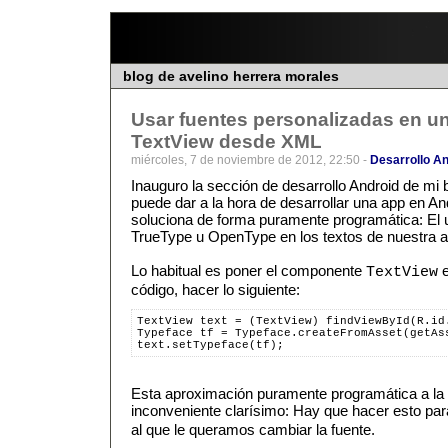
blog de avelino herrera morales
Usar fuentes personalizadas en 
TextView desde XML
miércoles, 7 de noviembre de 2012, 22:50 -
Desarrollo An
Inauguro la sección de desarrollo Android de mi
puede dar a la hora de desarrollar una app en An
soluciona de forma puramente programática: El u
TrueType u OpenType en los textos de nuestra a
Lo habitual es poner el componente
e
TextView
código, hacer lo siguiente:
TextView text = (TextView) findViewById(R.id
Typeface tf = Typeface.createFromAsset(getAs
text.setTypeface(tf);
Esta aproximación puramente programática a la 
inconveniente clarísimo: Hay que hacer esto p
al que le queramos cambiar la fuente.