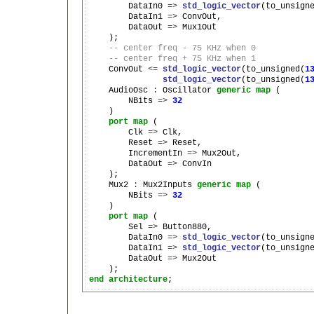
        DataIn0 
=>
std_logic_vector
(to_unsign
        DataIn1 
=>
 ConvOut,

        DataOut 
=>
 Mux1Out

    );

-- center freq - 75 KHz when 0
-- center freq + 75 KHz when 1
    ConvOut 
<=
std_logic_vector
(to_unsigned(
1
std_logic_vector
(to_unsigned(
1
    AudioOsc 
:
 Oscillator 
generic
map
 (

        NBits 
=>
32
    )

port
map
 (

        Clk 
=>
 Clk,

        Reset 
=>
 Reset,

        IncrementIn 
=>
 Mux2Out,

        DataOut 
=>
 ConvIn

    );

    Mux2 
:
 Mux2Inputs 
generic
map
 (

        NBits 
=>
32
    )

port
map
 (

        Sel 
=>
 Button880,

        DataIn0 
=>
std_logic_vector
(to_unsign
        DataIn1 
=>
std_logic_vector
(to_unsign
        DataOut 
=>
 Mux2Out

end
architecture