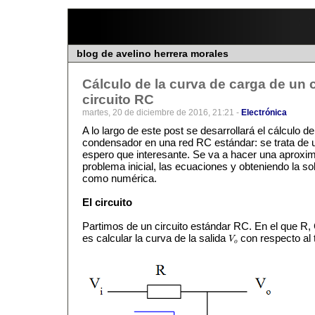
blog de avelino herrera morales
Cálculo de la curva de carga de un
circuito RC
martes, 20 de diciembre de 2016, 21:21 -
Electrónica
A lo largo de este post se desarrollará el cálculo d
condensador en una red RC estándar: se trata de u
espero que interesante. Se va a hacer una aproxim
problema inicial, las ecuaciones y obteniendo la so
como numérica.
El circuito
Partimos de un circuito estándar RC. En el que R,
es calcular la curva de la salida
con respecto al 
V
V
o
o