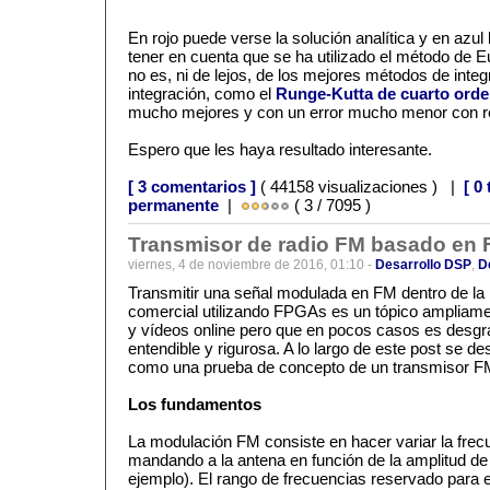
En rojo puede verse la solución analítica y en azu
tener en cuenta que se ha utilizado el método de E
no es, ni de lejos, de los mejores métodos de inte
integración, como el
Runge-Kutta de cuarto orde
mucho mejores y con un error mucho menor con res
Espero que les haya resultado interesante.
[ 3 comentarios ]
( 44158 visualizaciones ) |
[ 0
permanente
|
( 3 / 7095 )
Transmisor de radio FM basado en
viernes, 4 de noviembre de 2016, 01:10 -
Desarrollo DSP
,
D
Transmitir una señal modulada en FM dentro de la
comercial utilizando FPGAs es un tópico ampliam
y vídeos online pero que en pocos casos es desgr
entendible y rigurosa. A lo largo de este post se des
como una prueba de concepto de un transmisor 
Los fundamentos
La modulación FM consiste en hacer variar la frec
mandando a la antena en función de la amplitud de
ejemplo). El rango de frecuencias reservado para