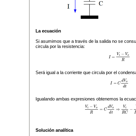
La ecuación
Si asumimos que a través de la salida no se consum
circula por la resistencia:
−
V
V
i
o
=
I
I
=
V
i
−
V
o
R
R
Será igual a la corriente que circula por el condens
d
V
o
=
I
C
I
=
C
d
V
o
d
t
d
t
Igualando ambas expresiones obtenemos la ecuació
−
V
V
d
V
V
i
o
o
i
=
⇒
−
C
V
i
−
V
o
R
=
C
d
V
o
d
t
⇒
V
i
R
C
−
V
o
R
R
d
t
R
C
Solución analítica