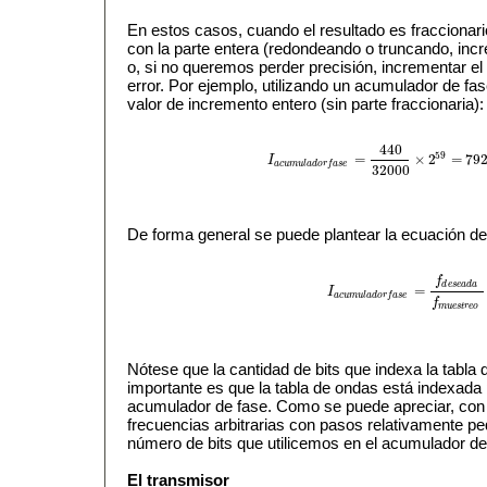
En estos casos, cuando el resultado es fraccionar
con la parte entera (redondeando o truncando, in
o, si no queremos perder precisión, incrementar el 
error. Por ejemplo, utilizando un acumulador de fa
valor de incremento entero (sin parte fraccionaria):
440
59
=
×
2
=
79
I
I
a
c
u
m
u
l
a
d
o
r
f
a
s
e
=
440
32000
×
2
59
=
792
a
c
u
m
u
l
a
d
o
r
f
a
s
e
32000
De forma general se puede plantear la ecuación de
f
d
e
s
e
a
d
a
=
I
I
a
c
u
m
u
l
a
d
o
r
f
a
s
e
=
f
d
e
s
e
a
d
a
f
m
a
c
u
m
u
l
a
d
o
r
f
a
s
e
f
m
u
e
s
t
r
e
o
Nótese que la cantidad de bits que indexa la tabla
importante es que la tabla de ondas está indexada po
acumulador de fase. Como se puede apreciar, con
frecuencias arbitrarias con pasos relativamente pe
número de bits que utilicemos en el acumulador de
El transmisor