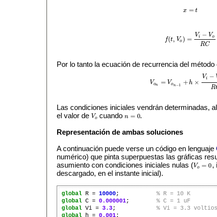
=
x
t
x
=
t
−
V
V
i
o
(
,
)
=
f
t
V
f
(
t
,
V
o
)
=
V
i
−
V
o
R
C
o
R
C
Por lo tanto la ecuación de recurrencia del método
−
V
i
=
+
×
V
V
h
V
o
n
=
V
o
n
−
1
+
h
×
V
i
−
V
o
n
−
1
o
o
−
1
n
n
R
Las condiciones iniciales vendrán determinadas, al 
el valor de
cuando
.
=
0
V
n
V
o
n
=
0
o
Representación de ambas soluciones
A continuación puede verse un código en lenguaje
numérico) que pinta superpuestas las gráficas res
asumiento con condiciones iniciales nulas (
,
=
0
V
V
o
=
0
o
descargado, en el instante inicial).
global
 R = 
10000
;           
% R = 10 K
global
 C = 
0.000001
;        
% C = 1 uF
global
 Vi = 
3.3
;            
% Vi = 3.3 voltio
global
 h = 
0.001