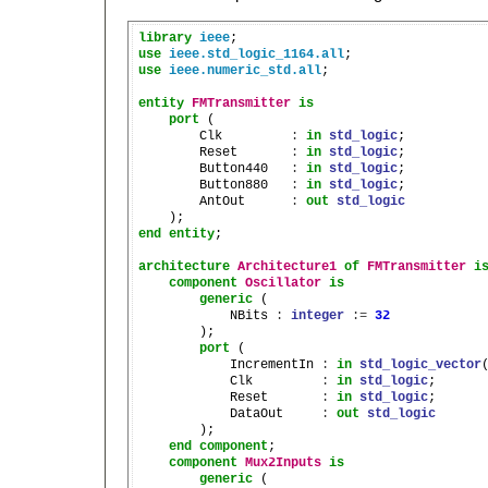
library
ieee
use
ieee.std_logic_1164.all
use
ieee.numeric_std.all
;

entity
FMTransmitter
is
port
 (

        Clk         
:
in
std_logic
;

        Reset       
:
in
std_logic
;

        Button440   
:
in
std_logic
;

        Button880   
:
in
std_logic
;

        AntOut      
:
out
std_logic
end
entity
;

architecture
Architecture1
of
FMTransmitter
i
component
Oscillator
is
generic
 (

            NBits 
:
integer
:=
32
        );

port
 (

            IncrementIn 
:
in
std_logic_vector
            Clk         
:
in
std_logic
;

            Reset       
:
in
std_logic
;

            DataOut     
:
out
std_logic
        );

end
component
;

component
Mux2Inputs
is
generic
 (
