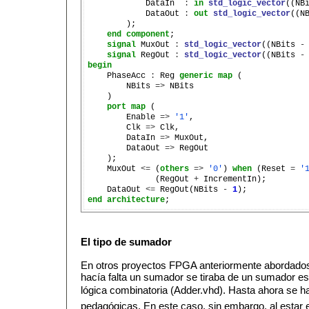
            DataIn  
:
in
std_logic_vector
((NB
            DataOut 
:
out
std_logic_vector
((N
        );

end
component
;

signal
 MuxOut 
:
std_logic_vector
((NBits 
-
signal
 RegOut 
:
std_logic_vector
((NBits 
-
begin

    PhaseAcc 
:
 Reg 
generic
map
 (

        NBits 
=>
 NBits

    )

port
map
 (

        Enable 
=>
'1'
,

        Clk 
=>
 Clk,

        DataIn 
=>
 MuxOut,

        DataOut 
=>
 RegOut

    );

    MuxOut 
<=
 (
others
=>
'0'
) 
when
 (Reset 
=
'
              (RegOut 
+
 IncrementIn);

    DataOut 
<=
 RegOut(NBits 
-
1
end
architecture
El tipo de sumador
En otros proyectos FPGA anteriormente abordados
hacía falta un sumador se tiraba de un sumador 
lógica combinatoria (Adder.vhd). Hasta ahora se 
pedagógicas. En este caso, sin embargo, al estar el