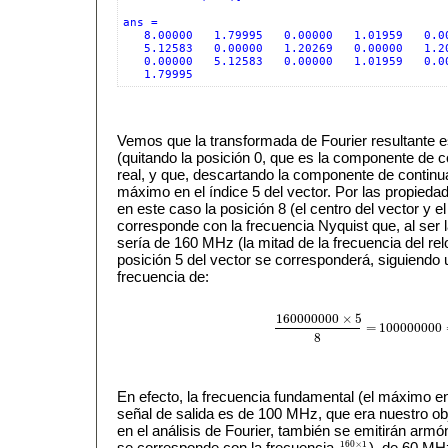
ans =

   8.00000   1.79995   0.00000   1.01959   0.00
   5.12583   0.00000   1.20269   0.00000   1.20
   0.00000   5.12583   0.00000   1.01959   0.00
   1.79995
Vemos que la transformada de Fourier resultante e
(quitando la posición 0, que es la componente de co
real, y que, descartando la componente de continua 
máximo en el índice 5 del vector. Por las propieda
en este caso la posición 8 (el centro del vector y e
corresponde con la frecuencia Nyquist que, al ser 
sería de 160 MHz (la mitad de la frecuencia del rel
posición 5 del vector se corresponderá, siguiendo u
frecuencia de:
160000000
×
5
=
100000000
160000000
×
5
8
=
100000000
=
1
8
En efecto, la frecuencia fundamental (el máximo en
señal de salida es de 100 MHz, que era nuestro o
en el análisis de Fourier, también se emitirán arm
160
×
1
se corresponde con la frecuencia
), de 60 MH