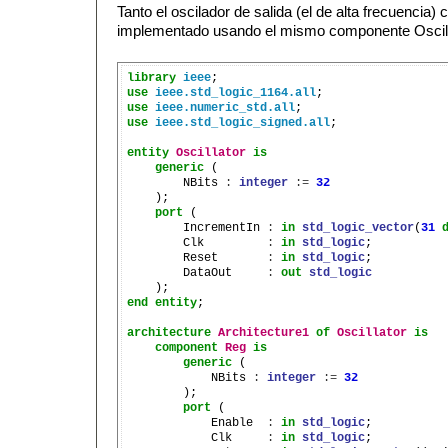
Tanto el oscilador de salida (el de alta frecuencia)
implementado usando el mismo componente Oscilla
library
ieee
use
ieee.std_logic_1164.all
use
ieee.numeric_std.all
use
ieee.std_logic_signed.all
;

entity
Oscillator
is
generic
 (

        NBits 
:
integer
:=
32
    );

port
 (

        IncrementIn 
:
in
std_logic_vector
(
31
        Clk         
:
in
std_logic
;

        Reset       
:
in
std_logic
;

        DataOut     
:
out
std_logic
end
entity
;

architecture
Architecture1
of
Oscillator
is
component
Reg
is
generic
 (

            NBits 
:
integer
:=
32
        );

port
 (

            Enable  
:
in
std_logic
;

            Clk     
:
in
std_logic
;
