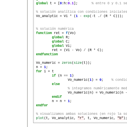
global
 t = [
0
:h:
0.1
];       
% entre 0 y 0.1 s
% solución analítica con condiciones iniciale

Vo_analytic = Vi 
*
 (
1
-
exp
(
-
t 
./
 (R 
*
 C)));

% solución numérica
function
ret =
f
(Vo)
global
 R;

global
 C;

global
 Vi;

	ret = (Vi 
-
 Vo) 
/
 (R 
*
endfunction
Vo_numeric = 
zeros
(
size
(t));

n = 
1
for
 i = t

if
 (n 
==
1
)

		Vo_numeric(
1
) = 
0
;    
% condi
else
% integramos numéricamente me
		Vo_numeric(n) = Vo_numeric(n 
endif
	n = n 
+
1
endfor
% visualizamos ambas soluciones (en rojo la s
plot
(t, Vo_analytic, 
"r"
, t, Vo_numeric, 
"b"