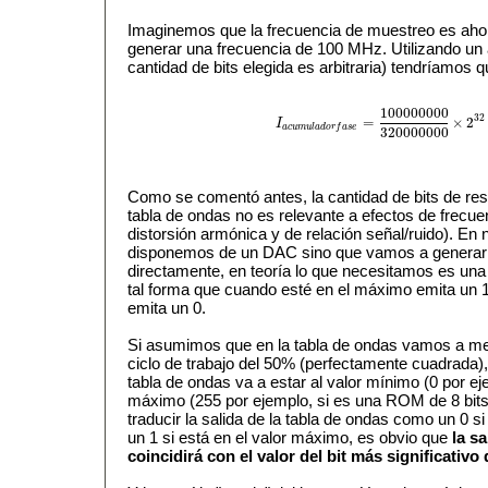
Imaginemos que la frecuencia de muestreo es ah
generar una frecuencia de 100 MHz. Utilizando un 
cantidad de bits elegida es arbitraria) tendríamos q
100000000
32
=
×
2
I
I
a
c
u
m
u
l
a
d
o
r
f
a
s
e
=
100000000
32000000
a
c
u
m
u
l
a
d
o
r
f
a
s
e
320000000
Como se comentó antes, la cantidad de bits de reso
tabla de ondas no es relevante a efectos de frecue
distorsión armónica y de relación señal/ruido). En
disponemos de un DAC sino que vamos a generar
directamente, en teoría lo que necesitamos es un
tal forma que cuando esté en el máximo emita un 
emita un 0.
Si asumimos que en la tabla de ondas vamos a me
ciclo de trabajo del 50% (perfectamente cuadrada), 
tabla de ondas va a estar al valor mínimo (0 por eje
máximo (255 por ejemplo, si es una ROM de 8 bits s
traducir la salida de la tabla de ondas como un 0 s
un 1 si está en el valor máximo, es obvio que
la s
coincidirá con el valor del bit más significativ