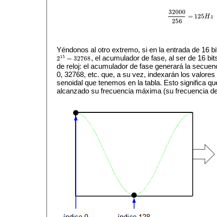
32000
=
125
H
z
32000
256
=
125
H
z
256
Yéndonos al otro extremo, si en la entrada de 16 
15
, el acumulador de fase, al ser de 16 bi
2
=
32768
2
15
=
32768
de reloj: el acumulador de fase generará la secuen
0, 32768, etc. que, a su vez, indexarán los valor
senoidal que tenemos en la tabla. Esto significa que
alcanzado su frecuencia máxima (su frecuencia de