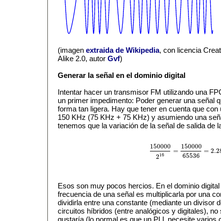
(imagen
extraida de Wikipedia
, con licencia Cre
Alike 2.0, autor
Gvf
)
Generar la señal en el dominio digital
Intentar hacer un transmisor FM utilizando una FP
un primer impedimento: Poder generar una señal q
forma tan ligera. Hay que tener en cuenta que co
150 KHz (75 KHz + 75 KHz) y asumiendo una seña
tenemos que la variación de la señal de salida de 
150000
150000
=
=
2.2
150000
2
16
=
150000
65536
=
2.
65536
16
2
Esos son muy pocos hercios. En el dominio digital l
frecuencia de una señal es multiplicarla por una c
dividirla entre una constante (mediante un divisor
circuitos híbridos (entre analógicos y digitales), n
gustaría (lo normal es que un PLL necesite varios c