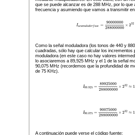
que se puede alcanzar es de 288 MHz, por lo que 
frecuencia y asumiendo que vamos a transmitir e
90000000
32
=
×
2
I
I
a
c
u
m
u
l
a
d
o
r
f
a
s
e
=
90000000
288000000
a
c
u
m
u
l
a
d
o
r
f
a
s
e
288000000
Como la señal moduladora (los tonos de 440 y 880
cuadradas, sólo hay que calcular los incrementos pa
moduladora (en este caso no hay valores intermedi
lo asociaremos a 89,925 MHz y el 1 de la señal m
90,075 MHz (recordemos que la profundidad de mo
de 75 KHz).
89925000
32
=
×
2
≈
I
I
89.925
=
89925000
288000000
×
2
32
89.925
288000000
90075000
32
=
×
2
≈
I
I
90.075
=
90075000
288000000
×
2
32
90.075
288000000
A continuación puede verse el código fuente: