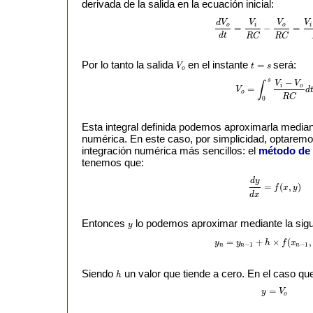
derivada de la salida en la ecuación inicial:
d
V
V
V
V
o
i
o
i
=
−
=
d
V
o
d
t
=
V
i
R
C
−
V
o
R
C
=
V
i
−
V
o
d
t
R
C
R
C
Por lo tanto la salida
en el instante
será:
=
V
t
s
V
o
t
=
s
o
s
−
V
V
∫
i
o
=
V
d
V
o
=
∫
0
s
V
i
−
V
o
R
C
d
t
o
R
C
0
Esta integral definida podemos aproximarla median
numérica. En este caso, por simplicidad, optarem
integración numérica más sencillos: el
método de 
tenemos que:
d
y
=
(
,
)
f
x
y
d
y
d
x
=
f
(
x
,
y
)
d
x
Entonces
lo podemos aproximar mediante la sigu
y
y
=
+
×
(
,
y
y
h
f
x
y
n
=
y
n
−
1
+
h
×
f
(
x
n
−
1
,
y
n
−
−
1
−
1
n
n
n
Siendo
un valor que tiende a cero. En el caso qu
h
h
=
y
V
y
=
V
o
o