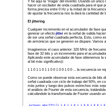
Y he aquí la "magia" del invento: Usando un únic
hacer un oscilador de onda cuadrada para el que p
forma precisa entre 0 Hz y la mitad de la frecuencia
de ajustar la frecuencia nos la dará la cantidad de
El jittering
Cualquier incremento en el acumulador de fase qu
generar un efecto
jitter
en la señal de salida haci
de ser una señal cuadrada perfecta. Esto, como es
de armónicos que se generen se dispare. Vamos a 
Imaginemos el caso anterior: 320 MHz de frecuenc
fase de 32 bits y un incremento para el acumulado
Aplicando este acumulador de fase obtenemos la si
al bit más significativo):
1 1 0 1 1 0 1 1 0 0 1 0 0 1 0 0 ... la secuencia se r
Como se puede observar esta secuencia de bits d
señal cuadrada con ciclo de trabajo del 50%, en c
más juntos y luego dos pulsos estrechos más se
el análisis de Fourier de esta secuencia, tratándol
calculándole la transformada de Fourier usando 
octave> abs(fft([1 1 0 1 1 0 1 1 0 0 1 0 0 1 0 