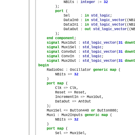
            NBits 
:
integer
:=
32
        );

port
 (

            Sel     
:
in
std_logic
;

            DataIn0 
:
in
std_logic_vector
((NB
            DataIn1 
:
in
std_logic_vector
((NB
            DataOut 
:
out
std_logic_vector
((N
        );

end
component
;

signal
 Mux1Out 
:
std_logic_vector
(
31
down
signal
 Mux1Sel 
:
std_logic
;

signal
 ConvOut 
:
std_logic_vector
(
31
down
signal
 ConvIn  
:
std_logic
;

signal
 Mux2Out 
:
std_logic_vector
(
31
down
begin

    RadioOsc 
:
 Oscillator 
generic
map
 (

        NBits 
=>
32
    )

port
map
 (

        Clk 
=>
 Clk,

        Reset 
=>
 Reset,

        IncrementIn 
=>
 Mux1Out,

        DataOut 
=>
 AntOut

    );

    Mux1Sel 
<=
 Button440 
or
 Button880;

    Mux1 
:
 Mux2Inputs 
generic
map
 (

        NBits 
=>
32
    )

port
map
 (

        Sel 
=>
 Mux1Sel,
