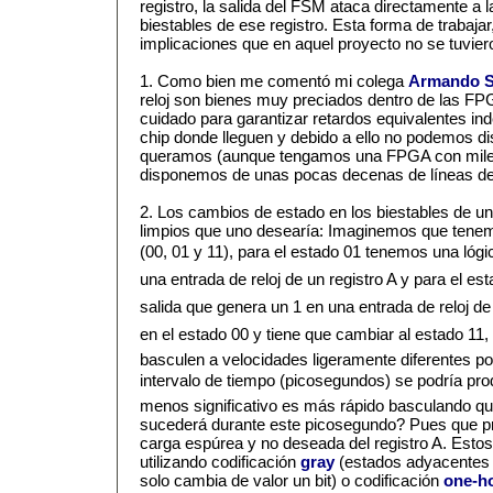
registro, la salida del FSM ataca directamente a la
biestables de ese registro. Esta forma de trabajar,
implicaciones que en aquel proyecto no se tuvier
1. Como bien me comentó mi colega
Armando S
reloj son bienes muy preciados dentro de las F
cuidado para garantizar retardos equivalentes in
chip donde lleguen y debido a ello no podemos di
queramos (aunque tengamos una FPGA con miles 
disponemos de unas pocas decenas de líneas de 
2. Los cambios de estado en los biestables de u
limpios que uno desearía: Imaginemos que tene
(00, 01 y 11), para el estado 01 tenemos una ló
una entrada de reloj de un registro A y para el es
salida que genera un 1 en una entrada de reloj de
en el estado 00 y tiene que cambiar al estado 11
basculen a velocidades ligeramente diferentes po
intervalo de tiempo (picosegundos) se podría produc
menos significativo es más rápido basculando qu
sucederá durante este picosegundo? Pues que 
carga espúrea y no deseada del registro A. Est
utilizando codificación
gray
(estados adyacentes 
solo cambia de valor un bit) o codificación
one-h