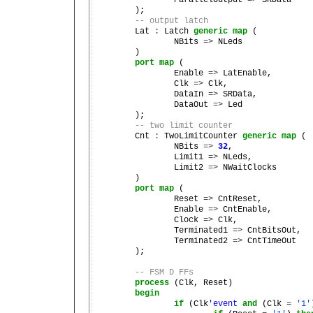
	);

-- output latch
	Lat 
:
 Latch 
generic
map
 (

		NBits 
=>
 NLeds

	)

port
map
 (

		Enable 
=>
 LatEnable,

		Clk 
=>
 Clk,

		DataIn 
=>
 SRData,

		DataOut 
=>
 Led

	);

-- two limit counter
	Cnt 
:
 TwoLimitCounter 
generic
map
 (

		NBits 
=>
32
,

		Limit1 
=>
 NLeds,

		Limit2 
=>
 NWaitClocks

	)

port
map
 (

		Reset 
=>
 CntReset,

		Enable 
=>
 CntEnable,

		Clock 
=>
 Clk,

		Terminated1 
=>
 CntBitsOut,

		Terminated2 
=>
 CntTimeOut

	);

-- FSM D FFs
process
 (Clk, Reset)

begin
if
 (Clk
'event
and
 (Clk 
=
'1'