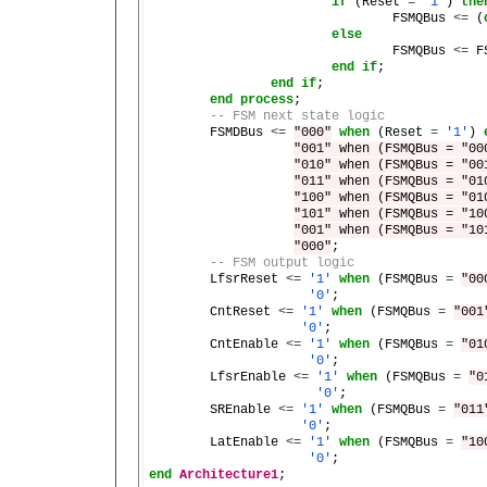
if
 (Reset 
=
'1'
) 
the
				FSMQBus 
<=
 (
else
				FSMQBus 
<=
 F
end
if
;

end
if
;

end
process
;

-- FSM next state logic
	FSMDBus 
<=
"000"
when
 (Reset 
=
'1'
) 
"001" when (FSMQBus = "00
"010" when (FSMQBus = "00
"011" when (FSMQBus = "01
"100" when (FSMQBus = "01
"101" when (FSMQBus = "10
"001" when (FSMQBus = "10
"000"
;

-- FSM output logic
	LfsrReset 
<=
'1'
when
 (FSMQBus 
=
"00
'0'
;

	CntReset 
<=
'1'
when
 (FSMQBus 
=
"001
'0'
;

	CntEnable 
<=
'1'
when
 (FSMQBus 
=
"01
'0'
;

	LfsrEnable 
<=
'1'
when
 (FSMQBus 
=
"0
'0'
;

	SREnable 
<=
'1'
when
 (FSMQBus 
=
"011
'0'
;

	LatEnable 
<=
'1'
when
 (FSMQBus 
=
"10
'0'
end
Architecture1