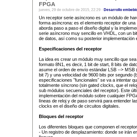
FPGA
jueves, 29 de octubre de 2015, 22:29 -
Desarrollo embebi
Un receptor serie asíncrono es un módulo de har
forma asíncrona: es el elemento receptor de una 
aborda paso a paso el diseño digital y la implem
serie asíncrono muy sencillo en VHDL, con un bit d
de datos, así como su posterior implementación
Especificaciones del receptor
La idea es crear un módulo muy sencillo que sea 
formato 8N1, es decir, 1 bit de start, 8 bits de dat
asume el orden de envío estándar LSB --> MSB (pr
bit 7) y una velocidad de 9600 bits por segundo 
especificaciones "funcionales" se va a intentar qu
totalmente síncrono (sin gated clocks, que el rel
sub módulos secuenciales del receptor). Este últim
implementación del módulo sobre cualquier FPGA s
líneas de reloj y de paso servirá para entender la
clocks en el diseño de circuitos digitales.
Bloques del receptor
Los diferentes bloques que componen el receptor
- Un registro de desplazamiento: donde se irán 