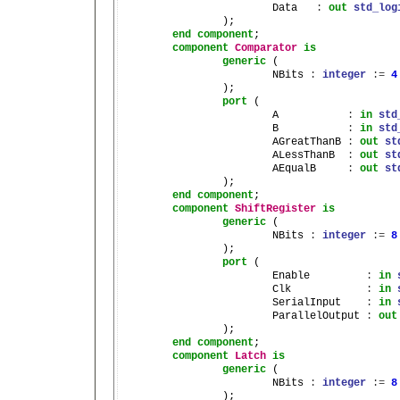
			Data   
:
out
std_log
		);

end
component
;

component
Comparator
is
generic
 (

			NBits 
:
integer
:=
4
		);

port
 (

			A           
:
in
std
			B           
:
in
std
			AGreatThanB 
:
out
st
			ALessThanB  
:
out
st
			AEqualB     
:
out
st
		);

end
component
;

component
ShiftRegister
is
generic
 (

			NBits 
:
integer
:=
8
		);

port
 (

			Enable         
:
in
			Clk            
:
in
			SerialInput    
:
in
			ParallelOutput 
:
out
		);

end
component
;

component
Latch
is
generic
 (

			NBits 
:
integer
:=
8
		);
