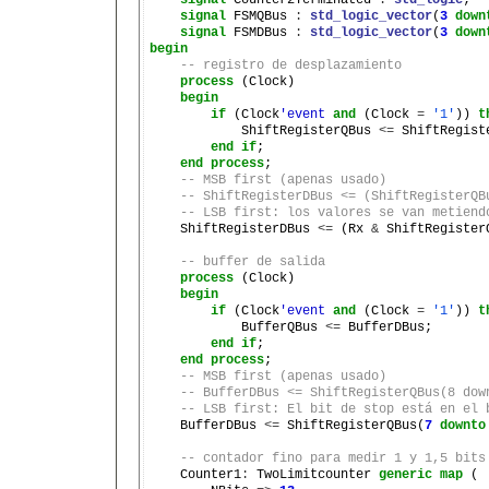
signal
 Counter2Terminated 
:
std_logic
;

signal
 FSMQBus 
:
std_logic_vector
(
3
down
signal
 FSMDBus 
:
std_logic_vector
(
3
down
begin
-- registro de desplazamiento
process
 (Clock)

begin
if
 (Clock
'event
and
 (Clock 
=
'1'
)) 
t
            ShiftRegisterQBus 
<=
 ShiftRegiste
end
if
;

end
process
;

-- MSB first (apenas usado)
-- ShiftRegisterDBus <= (ShiftRegisterQB
-- LSB first: los valores se van metiend
    ShiftRegisterDBus 
<=
 (Rx 
&
 ShiftRegister
-- buffer de salida
process
 (Clock)

begin
if
 (Clock
'event
and
 (Clock 
=
'1'
)) 
t
            BufferQBus 
<=
 BufferDBus;

end
if
;

end
process
;

-- MSB first (apenas usado)
-- BufferDBus <= ShiftRegisterQBus(8 dow
-- LSB first: El bit de stop está en el 
    BufferDBus 
<=
 ShiftRegisterQBus(
7
downto
-- contador fino para medir 1 y 1,5 bits
    Counter1
:
 TwoLimitcounter 
generic
map
 (
