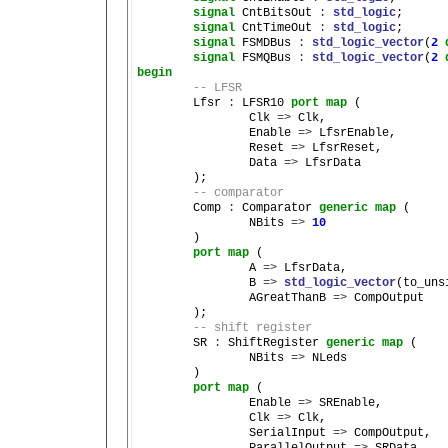
signal
 CntBitsOut 
:
std_logic
;

signal
 CntTimeOut 
:
std_logic
;

signal
 FSMDBus 
:
std_logic_vector
(
2
signal
 FSMQBus 
:
std_logic_vector
(
2
begin
-- LFSR
	Lfsr 
:
 LFSR10 
port
map
 (

		Clk 
=>
 Clk,

		Enable 
=>
 LfsrEnable,

		Reset 
=>
 LfsrReset,

		Data 
=>
 LfsrData

	);

-- comparator
	Comp 
:
 Comparator 
generic
map
 (

		NBits 
=>
10
	)

port
map
 (

		A 
=>
 LfsrData,

		B 
=>
std_logic_vector
(to_uns
		AGreatThanB 
=>
 CompOutput

	);

-- shift register
	SR 
:
 ShiftRegister 
generic
map
 (

		NBits 
=>
 NLeds

	)

port
map
 (

		Enable 
=>
 SREnable,

		Clk 
=>
 Clk,

		SerialInput 
=>
 CompOutput,

		ParallelOutput 
=>
 SRData
