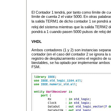
El Contador 1 tendrá, por tanto como límite de c
límite de cuenta 2 el valor 5000. En otras palabras
la salida TERM1 de dicho contador 1 se pondrá a
reloj del sistema mientras que la salida TERM2 
pondrá a 1 cuando pasen 5000 pulsos de reloj de
VHDL
Ambos contadores (1 y 2) son instancias separ
contador (en el caso del contador 2 se ignora la s
registro de desplazamiento como el registro de s
biestables, se ha optado por implementar ambos
FSM.
library
IEEE
use
IEEE.std_logic_1164.all
use
IEEE.numeric_std.all
;

entity
UartReceiver
is
port
 (

        Rx        
:
in
std_logic
;

        Clock     
:
in
std_logic
;

        DataOut   
:
out
std_logic_vector
(
7
d
        DataOutOk 
:
out
std_logic