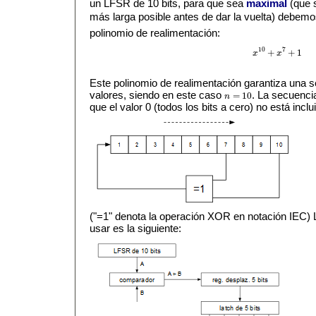
un LFSR de 10 bits, para que sea
maximal
(que 
más larga posible antes de dar la vuelta) debem
polinomio de realimentación:
10
7
+
+
1
x
x
x
10
+
x
7
+
1
Este polinomio de realimentación garantiza una
valores, siendo en este caso
. La secuenci
=
10
n
n
=
10
que el valor 0 (todos los bits a cero) no está incl
("=1" denota la operación XOR en notación IEC) 
usar es la siguiente: