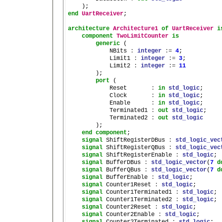
end
UartReceiver
;

architecture
Architecture1
of
UartReceiver
i
component
TwoLimitCounter
is
generic
 (

            NBits 
:
integer
:=
4
;

            Limit1 
:
integer
:=
3
;

            Limit2 
:
integer
:=
11
        );

port
 (

            Reset       
:
in
std_logic
;

            Clock       
:
in
std_logic
;

            Enable      
:
in
std_logic
;

            Terminated1 
:
out
std_logic
;

            Terminated2 
:
out
std_logic
        );

end
component
;

signal
 ShiftRegisterDBus 
:
std_logic_vec
signal
 ShiftRegisterQBus 
:
std_logic_vec
signal
 ShiftRegisterEnable 
:
std_logic
;

signal
 BufferDBus 
:
std_logic_vector
(
7
d
signal
 BufferQBus 
:
std_logic_vector
(
7
d
signal
 BufferEnable 
:
std_logic
;

signal
 Counter1Reset 
:
std_logic
;

signal
 Counter1Terminated1 
:
std_logic
;

signal
 Counter1Terminated2 
:
std_logic
;

signal
 Counter2Reset 
:
std_logic
;

signal
 Counter2Enable 
:
std_logic
;
