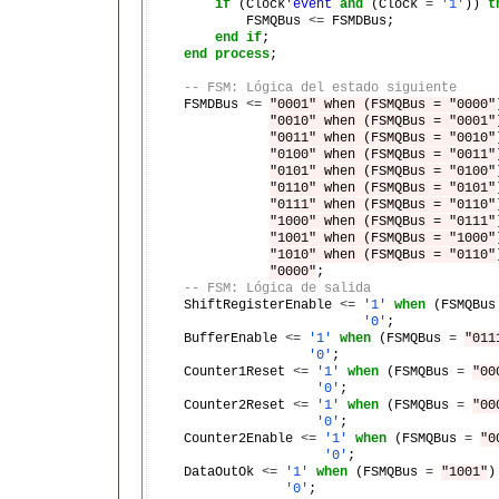
if
 (Clock
'event
and
 (Clock 
=
'1'
)) 
t
            FSMQBus 
<=
 FSMDBus;

end
if
;

end
process
;

-- FSM: Lógica del estado siguiente
    FSMDBus 
<=
"0001" when (FSMQBus = "0000"
"0010" when (FSMQBus = "0001"
"0011" when (FSMQBus = "0010"
"0100" when (FSMQBus = "0011"
"0101" when (FSMQBus = "0100"
"0110" when (FSMQBus = "0101"
"0111" when (FSMQBus = "0110"
"1000" when (FSMQBus = "0111"
"1001" when (FSMQBus = "1000"
"1010" when (FSMQBus = "0110"
"0000"
;

-- FSM: Lógica de salida
    ShiftRegisterEnable 
<=
'1'
when
 (FSMQBus
'0'
;

    BufferEnable 
<=
'1'
when
 (FSMQBus 
=
"011
'0'
;

    Counter1Reset 
<=
'1'
when
 (FSMQBus 
=
"00
'0'
;

    Counter2Reset 
<=
'1'
when
 (FSMQBus 
=
"00
'0'
;

    Counter2Enable 
<=
'1'
when
 (FSMQBus 
=
"0
'0'
;

    DataOutOk 
<=
'1'
when
 (FSMQBus 
=
"1001"
)
'0'
;
