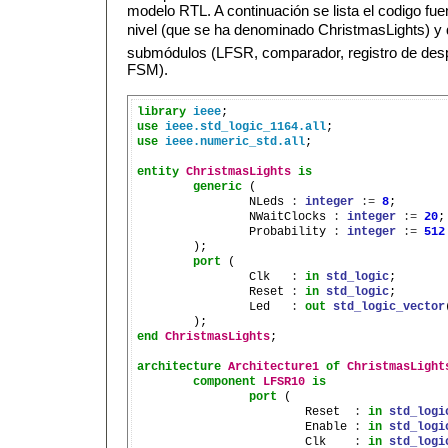
modelo RTL. A continuación se lista el codigo fue
nivel (que se ha denominado ChristmasLights) y
submódulos (LFSR, comparador, registro de desp
FSM).
library
ieee
use
ieee.std_logic_1164.all
use
ieee.numeric_std.all
;

entity
ChristmasLights
is
generic
 (

		NLeds 
:
integer
:=
8
;

		NWaitClocks 
:
integer
:=
20
;
		Probability 
:
integer
:=
512
	);

port
 (

		Clk   
:
in
std_logic
;

		Reset 
:
in
std_logic
;

		Led   
:
out
std_logic_vector
end
ChristmasLights
;

architecture
Architecture1
of
ChristmasLight
component
LFSR10
is
port
 (

			Reset  
:
in
std_logi
			Enable 
:
in
std_logi
			Clk    
:
in
std_logi