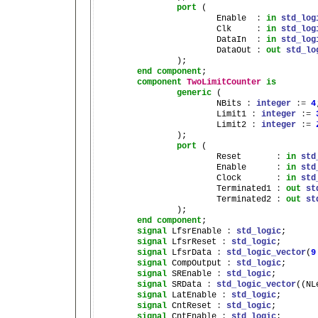
port
 (

			Enable  
:
in
std_log
			Clk     
:
in
std_log
			DataIn  
:
in
std_log
			DataOut 
:
out
std_lo
		);

end
component
;

component
TwoLimitCounter
is
generic
 (

			NBits 
:
integer
:=
4
			Limit1 
:
integer
:=
			Limit2 
:
integer
:=
		);

port
 (

			Reset       
:
in
std
			Enable      
:
in
std
			Clock       
:
in
std
			Terminated1 
:
out
st
			Terminated2 
:
out
st
		);

end
component
;

signal
 LfsrEnable 
:
std_logic
;

signal
 LfsrReset 
:
std_logic
;

signal
 LfsrData 
:
std_logic_vector
(
9
signal
 CompOutput 
:
std_logic
;

signal
 SREnable 
:
std_logic
;

signal
 SRData 
:
std_logic_vector
((NL
signal
 LatEnable 
:
std_logic
;

signal
 CntReset 
:
std_logic
;

signal
 CntEnable 
:
std_logic
;
