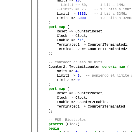
        NBits 
=>
13
,

--Limit1 => 50,   -- 1 bit a 1MHz
--Limit2 => 75    -- 1.5 bits a 1MHz
        Limit1 
=>
3333
,   
-- 1 bit a 32MHz
        Limit2 
=>
5000
-- 1.5 bits a 32MH
    )

port
map
 (

        Reset 
=>
 Counter1Reset,

        Clock 
=>
 Clock,

        Enable 
=>
'1'
,

        Terminated1 
=>
 Counter1Terminated1,

        Terminated2 
=>
 Counter1Terminated2

    );

-- contador grueso de bits
    Counter2
:
 TwoLimitcounter 
generic
map
 (

        NBits 
=>
4
,

        Limit1 
=>
8
,  
-- poniendo el límite 
        Limit2 
=>
0
    )

port
map
 (

        Reset 
=>
 Counter2Reset,

        Clock 
=>
 Clock,

        Enable 
=>
 Counter2Enable,

        Terminated1 
=>
 Counter2Terminated

    );

-- FSM: Biestables
process
 (Clock)

begin