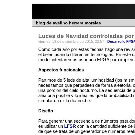
blog de avelino herrera morales
Luces de Navidad controladas po
viernes, 18 de diciembre de 2015, 23:57 -
Desarrollo FPG
Como cada año por estas fechas hago una revisit
el belén usando diferentes tecnologías. En este 
modo, intentaremos usar una FPGA para impleme
Aspectos funcionales
Partimos de 5 leds de alta luminosidad (los mis
necesitamos que parpadeen de forma aleatoria, c
una porción del cielo nocturno. La secuencia de 
aleatoria posible y lo ideal es que la probabilida
simular un ciclo día-noche.
Diseño
Para generar una secuencia de números pseudoal
es utilizar un
LFSR
con la cantidad suficiente de 
de que se trata de un generador de números realm