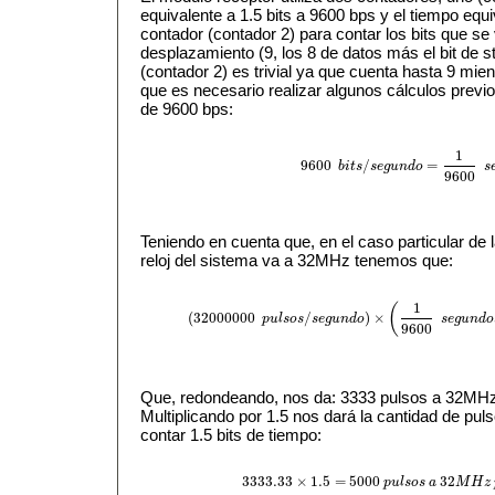
equivalente a 1.5 bits a 9600 bps y el tiempo equi
contador (contador 2) para contar los bits que se
desplazamiento (9, los 8 de datos más el bit de 
(contador 2) es trivial ya que cuenta hasta 9 mien
que es necesario realizar algunos cálculos prev
de 9600 bps:
1
9600
/
=
b
i
t
s
s
e
g
u
n
d
o
s
9600
b
i
t
s
/
s
e
g
u
n
d
o
=
1
9600
s
e
g
9600
Teniendo en cuenta que, en el caso particular d
reloj del sistema va a 32MHz tenemos que:
1
(
(
32000000
/
)
×
p
u
l
s
o
s
s
e
g
u
n
d
o
s
e
g
u
n
d
o
(
32000000
p
u
l
s
o
s
/
s
e
g
u
n
d
o
)
×
(
1
9600
s
e
g
u
n
d
o
9600
Que, redondeando, nos da: 3333 pulsos a 32MHz 
Multiplicando por 1.5 nos dará la cantidad de p
contar 1.5 bits de tiempo:
3333.33
×
1.5
=
5000
32
p
u
l
s
o
s
a
M
H
z
3333.33
×
1.5
=
5000
p
u
l
s
o
s
a
32
M
H
z
p
o
r